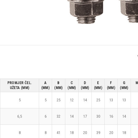
PROMJER ČEL.
A
B
C
D
E
F
G
M
UŽETA (MM)
(MM)
(MM)
(MM)
(MM)
(MM)
(MM)
(MM)
5
5
25
12
14
25
13
13
6,5
6
32
14
17
30
16
14
8
8
41
18
20
39
20
18