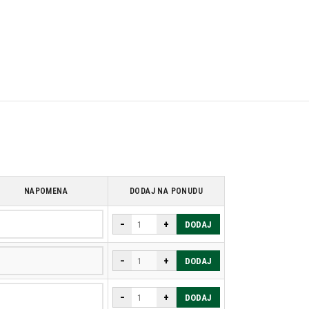
NAPOMENA
DODAJ NA PONUDU
−
+
DODAJ
−
+
DODAJ
−
+
DODAJ