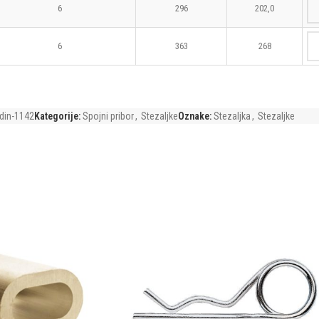
6
296
202,0
6
363
268
-din-1142
Kategorije:
Spojni pribor
,
Stezaljke
Oznake:
Stezaljka
,
Stezaljke