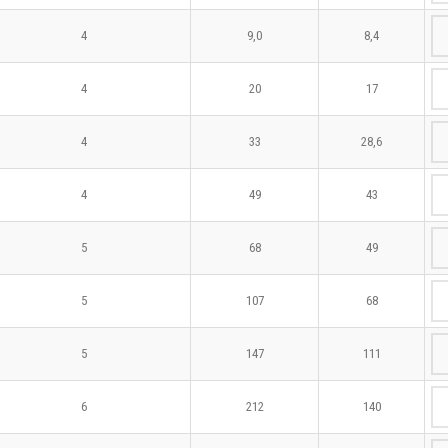
4
9,0
8,4
4
20
17
4
33
28,6
4
49
43
5
68
49
5
107
68
5
147
111
6
212
140