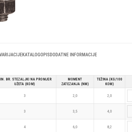
VARIJACIJE
KATALOG
OPIS
DODATNE INFORMACIJE
IN. BR. STEZALJKI NA PROMJER
MOMENT
TEŽINA (KG/100
UŽETA (KOM)
ZATEZANJA (NM)
KOM)
3
2,0
2,0
3
3,5
4,0
4
6,0
8,2