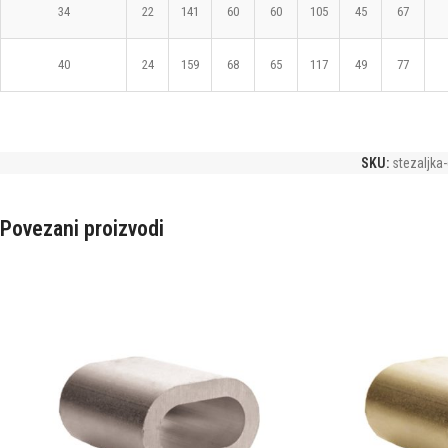
34
22
141
60
60
105
45
67
40
24
159
68
65
117
49
77
SKU:
stezaljka
Povezani proizvodi