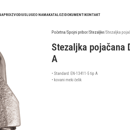
NA
PROIZVODI
USLUGE
O NAMA
KATALOZI
DOKUMENTI
KONTAKT
Početna
Spojni pribor
Stezaljke
Stezaljka poja
Stezaljka pojačana
A
• Standard: EN-13411-5 tip A
• kovani meki čelik