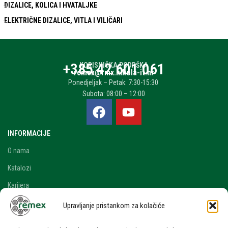
DIZALICE, KOLICA I HVATALJKE
ELEKTRIČNE DIZALICE, VITLA I VILIČARI
+385 42 601 061
KORISNIČKA PODRŠKA
remex@rmx.nikola-it.hr
Ponedjeljak – Petak: 7:30-15:30
Subota: 08:00 – 12:00
INFORMACIJE
O nama
Katalozi
Karijera
Blog i novosti
Upravljanje pristankom za kolačiće
Kontakt