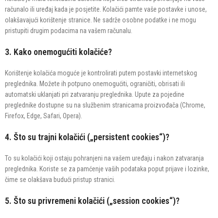
računalo ili uređaj kada je posjetite. Kolačići pamte vaše postavke i unose,
olakšavajući korištenje stranice. Ne sadrže osobne podatke i ne mogu
pristupiti drugim podacima na vašem računalu.
3. Kako onemogućiti kolačiće?
Korištenje kolačića moguće je kontrolirati putem postavki internetskog
preglednika. Možete ih potpuno onemogućiti, ograničiti, obrisati ili
automatski uklanjati pri zatvaranju preglednika. Upute za pojedine
preglednike dostupne su na službenim stranicama proizvođača (Chrome,
Firefox, Edge, Safari, Opera).
4. Što su trajni kolačići („persistent cookies“)?
To su kolačići koji ostaju pohranjeni na vašem uređaju i nakon zatvaranja
preglednika. Koriste se za pamćenje vaših podataka poput prijave i lozinke,
čime se olakšava budući pristup stranici.
5. Što su privremeni kolačići („session cookies“)?