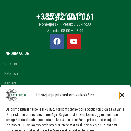
+385 42 601 061
KORISNIČKA PODRŠKA
remex@rmx.nikola-it.hr
Ponedjeljak – Petak: 7:30-15:30
Subota: 08:00 – 12:00
INFORMACIJE
O nama
Katalozi
Karijera
Blog i novosti
Upravljanje pristankom za kolačiće
Kontakt
Da bismo pružili najbolje iskustvo, koristimo tehnologije poput kolačića za čuvanje
RAČUN
i/ili pristup informacijama o uređaju. Suglasnost s ovim tehnologijama će nam
omogućiti da obrađujemo podatke kao što su ponašanje pri pregledavanju ili
Moj račun
jedinstveni ID-ovi na ovoj web stranici. Nepristanak ili povlačenje suglasnosti
može negativno utjecati na određene karakteristike i funkcije.