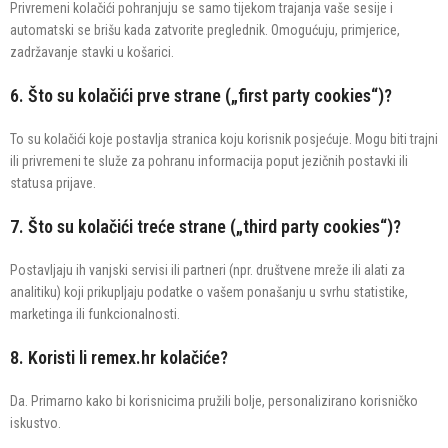
Privremeni kolačići pohranjuju se samo tijekom trajanja vaše sesije i
automatski se brišu kada zatvorite preglednik. Omogućuju, primjerice,
zadržavanje stavki u košarici.
6. Što su kolačići prve strane („first party cookies“)?
To su kolačići koje postavlja stranica koju korisnik posjećuje. Mogu biti trajni
ili privremeni te služe za pohranu informacija poput jezičnih postavki ili
statusa prijave.
7. Što su kolačići treće strane („third party cookies“)?
Postavljaju ih vanjski servisi ili partneri (npr. društvene mreže ili alati za
analitiku) koji prikupljaju podatke o vašem ponašanju u svrhu statistike,
marketinga ili funkcionalnosti.
8. Koristi li remex.hr kolačiće?
Da. Primarno kako bi korisnicima pružili bolje, personalizirano korisničko
iskustvo.