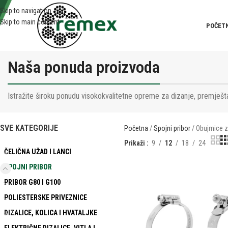
Skip to navigation
Skip to main content
POČET
Naša ponuda proizvoda
Istražite široku ponudu visokokvalitetne opreme za dizanje, premješta
SVE KATEGORIJE
Početna
Spojni pribor
Obujmice z
Prikaži
9
12
18
24
ČELIČNA UŽAD I LANCI
SPOJNI PRIBOR
PRIBOR G80 I G100
POLIESTERSKE PRIVEZNICE
DIZALICE, KOLICA I HVATALJKE