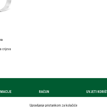
va
 crijeva
RMACIJE
RAČUN
UVJETI KORI
a
Moj račun
Uvjeti korištenj
Upravljanje pristankom za kolačiće