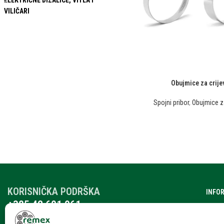
ELEKTRIČNE DIZALICE, VITLA I
VILIČARI
Obujmice za crije
Spojni pribor
,
Obujmice za
KORISNIČKA PODRŠKA
INFO
+385 42 601 061
O nam
remex@rmx.nikola-it.hr