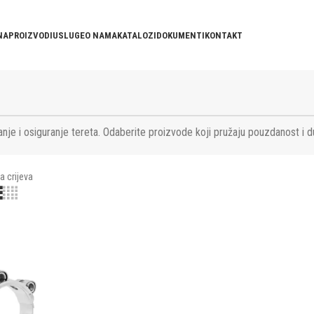
NA
PROIZVODI
USLUGE
O NAMA
KATALOZI
DOKUMENTI
KONTAKT
nje i osiguranje tereta. Odaberite proizvode koji pružaju pouzdanost i d
a crijeva