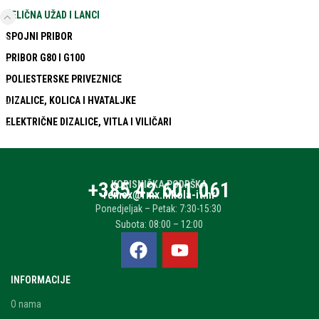
ČELIČNA UŽAD I LANCI
SPOJNI PRIBOR
PRIBOR G80 I G100
POLIESTERSKE PRIVEZNICE
DIZALICE, KOLICA I HVATALJKE
ELEKTRIČNE DIZALICE, VITLA I VILIČARI
+385 42 601 061
KORISNIČKA PODRŠKA
remex@rmx.nikola-it.hr
Ponedjeljak – Petak: 7:30-15:30
Subota: 08:00 – 12:00
INFORMACIJE
O nama