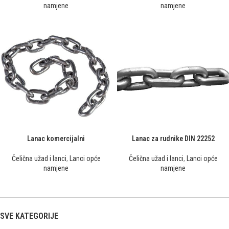
namjene
namjene
Lanac komercijalni
Lanac za rudnike DIN 22252
Čelična užad i lanci
,
Lanci opće
Čelična užad i lanci
,
Lanci opće
namjene
namjene
SVE KATEGORIJE