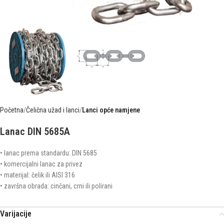
Početna
Čelična užad i lanci
Lanci opće namjene
Lanac DIN 5685A
• lanac prema standardu: DIN 5685
• komercijalni lanac za privez
• materijal: čelik ili AISI 316
• završna obrada: cinčani, crni ili polirani
Varijacije