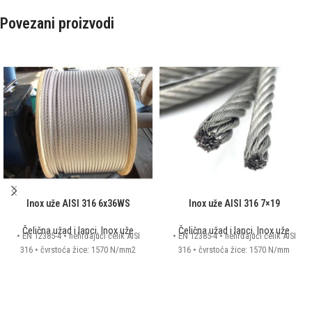
Povezani proizvodi
Inox uže AISI 316 6x36WS
Inox uže AISI 316 7×19
Čelična užad i lanci
,
Inox uže
Čelična užad i lanci
,
Inox uže
• EN 12385-4 • nehrđajući čelik AISI
• EN 12385-4 • nehrđajući čelik AISI
316 • čvrstoća žice: 1570 N/mm2
316 • čvrstoća žice: 1570 N/mm