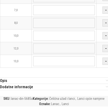
−
7,0
−
8,0
−
10,0
−
12,0
−
13,0
Opis
Dodatne informacije
SKU:
lanac-din-5685a
Kategorije:
Čelična užad i lanci
,
Lanci opće namjene
Oznake:
Lanac
,
Lanci