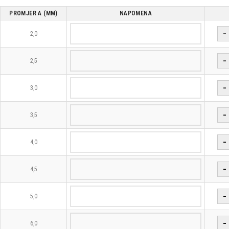
PROMJER A (MM)
NAPOMENA
−
2,0
−
2,5
−
3,0
−
3,5
−
4,0
−
4,5
−
5,0
−
6,0