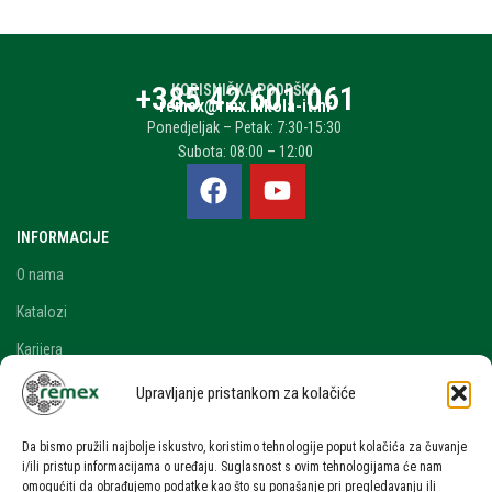
+385 42 601 061
KORISNIČKA PODRŠKA
remex@rmx.nikola-it.hr
Ponedjeljak – Petak: 7:30-15:30
Subota: 08:00 – 12:00
INFORMACIJE
O nama
Katalozi
Karijera
Blog i novosti
Upravljanje pristankom za kolačiće
Kontakt
Da bismo pružili najbolje iskustvo, koristimo tehnologije poput kolačića za čuvanje
RAČUN
i/ili pristup informacijama o uređaju. Suglasnost s ovim tehnologijama će nam
omogućiti da obrađujemo podatke kao što su ponašanje pri pregledavanju ili