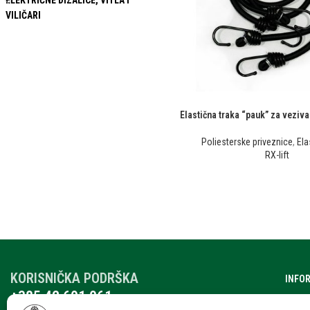
ELEKTRIČNE DIZALICE, VITLA I
VILIČARI
Elastična traka “pauk” za vezivan
Poliesterske priveznice
,
Ela
RX-lift
KORISNIČKA PODRŠKA
INFO
+385 42 601 061
O nam