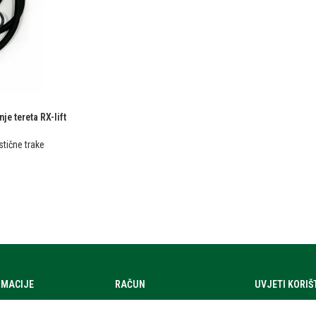
je tereta RX-lift
stične trake
RMACIJE
RAČUN
UVJETI KORI
a
Moj račun
Uvjeti korištenj