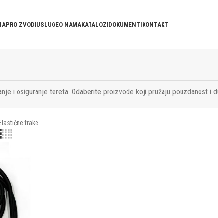
NA
PROIZVODI
USLUGE
O NAMA
KATALOZI
DOKUMENTI
KONTAKT
nje i osiguranje tereta. Odaberite proizvode koji pružaju pouzdanost i d
Elastične trake