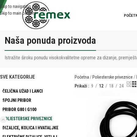
Skip to navigation
Skip to main content
POČET
Naša ponuda proizvoda
Istražite široku ponudu visokokvalitetne opreme za dizanje, premješta
SVE KATEGORIJE
Početna
Poliesterske priveznice
Prikaži
9
12
18
24
ČELIČNA UŽAD I LANCI
SPOJNI PRIBOR
PRIBOR G80 I G100
POLIESTERSKE PRIVEZNICE
DIZALICE, KOLICA I HVATALJKE