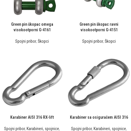
Green pin škopac omega
Green pin škopac ravni
visokootporni G-4161
visokootporni G-4151
Spojni pribor
,
Škopci
Spojni pribor
,
Škopci
Karabiner AISI 316 RX-lift
Karabiner sa osiguračem AISI 316
Spojni pribor
,
Karabineri, spojnice
,
Spojni pribor
,
Karabineri, spojnice
,