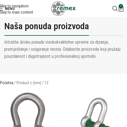
Skip to navigation
0
MENU
Skip to main content
Naša ponuda proizvoda
Istražite široku ponudu visokokvalitetne opreme za dizanje,
premještanje i osiguranje tereta. Odaberite proizvode koji pružaju
pouzdanost i dugotrajnost u profesionalnoj upotrebi.
Početna
Product c (mm)
12