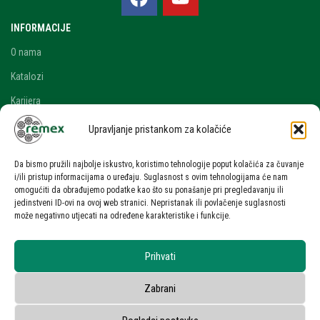
INFORMACIJE
O nama
Katalozi
Karijera
Blog i novosti
Upravljanje pristankom za kolačiće
Kontakt
Da bismo pružili najbolje iskustvo, koristimo tehnologije poput kolačića za čuvanje
RAČUN
i/ili pristup informacijama o uređaju. Suglasnost s ovim tehnologijama će nam
omogućiti da obrađujemo podatke kao što su ponašanje pri pregledavanju ili
Moj račun
jedinstveni ID-ovi na ovoj web stranici. Nepristanak ili povlačenje suglasnosti
može negativno utjecati na određene karakteristike i funkcije.
Zahtjev za ponudom
UVJETI KORIŠTENJA
Prihvati
Uvjeti korištenja stranice
Zabrani
Zaštita osobnih podataka
Privatnost korisnika