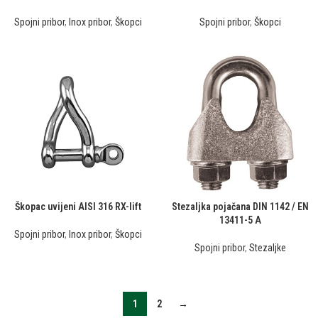
Spojni pribor
,
Inox pribor
,
Škopci
Spojni pribor
,
Škopci
Škopac uvijeni AISI 316 RX-lift
Stezaljka pojačana DIN 1142 / EN
13411-5 A
Spojni pribor
,
Inox pribor
,
Škopci
Spojni pribor
,
Stezaljke
1
2
→