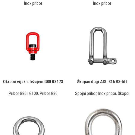
Inox pribor
Inox pribor
Okretni vijak s ležajem G80 RX173
Škopac dugi AISI 316 RX-lift
Pribor G80 i G100
,
Pribor G80
Spojni pribor
,
Inox pribor
,
Škopci