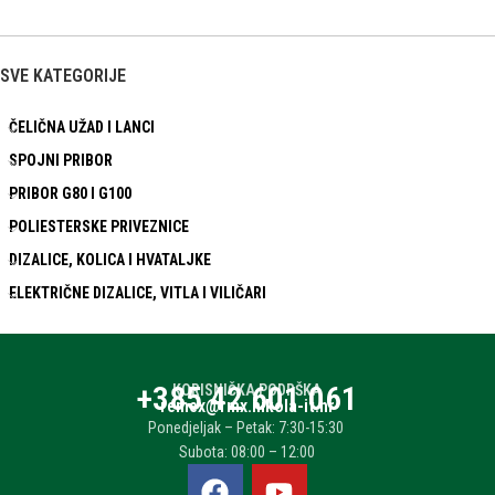
SVE KATEGORIJE
ČELIČNA UŽAD I LANCI
SPOJNI PRIBOR
PRIBOR G80 I G100
POLIESTERSKE PRIVEZNICE
DIZALICE, KOLICA I HVATALJKE
ELEKTRIČNE DIZALICE, VITLA I VILIČARI
+385 42 601 061
KORISNIČKA PODRŠKA
remex@rmx.nikola-it.hr
Ponedjeljak – Petak: 7:30-15:30
Subota: 08:00 – 12:00