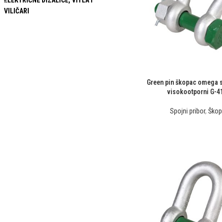
ELEKTRIČNE DIZALICE, VITLA I
VILIČARI
Green pin škopac omega 
visokootporni G-4
Spojni pribor
,
Škop