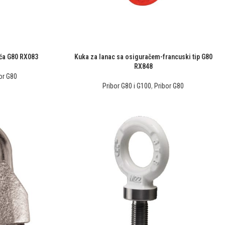
ća G80 RX083
Kuka za lanac sa osiguračem-francuski tip G80
RX848
or G80
Pribor G80 i G100
,
Pribor G80