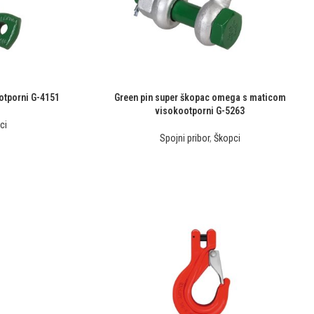
otporni G-4151
Green pin super škopac omega s maticom
visokootporni G-5263
ci
Spojni pribor
,
Škopci