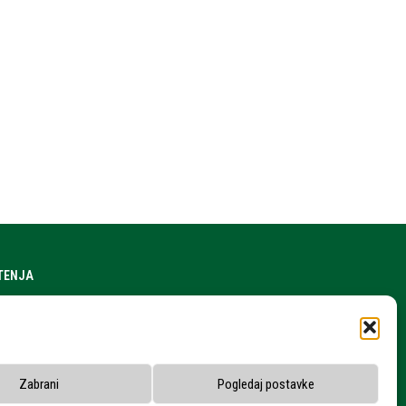
ŠTENJA
a stranice
h podataka
snika
Zabrani
Pogledaj postavke