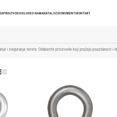
NA
PROIZVODI
USLUGE
O NAMA
KATALOZI
DOKUMENTI
KONTAKT
nje i osiguranje tereta. Odaberite proizvode koji pružaju pouzdanost i d