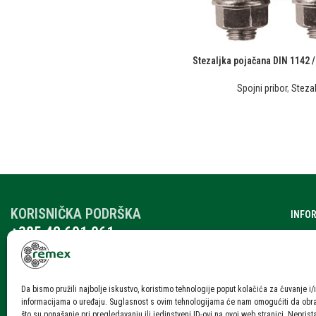
Stezaljka pojačana DIN 1142 
Spojni pribor
,
Stezal
KORISNIČKA PODRŠKA
INFO
+385 42 601 061
O nam
remex@rmx.nikola-it.hr
Katalo
Ponedjeljak – Petak: 7:30-15:30
Subota: 08:00 – 12:00
Karije
Da bismo pružili najbolje iskustvo, koristimo tehnologije poput kolačića za čuvanje i/i
informacijama o uređaju. Suglasnost s ovim tehnologijama će nam omogućiti da ob
Blog i
što su ponašanje pri pregledavanju ili jedinstveni ID-ovi na ovoj web stranici. Neprist