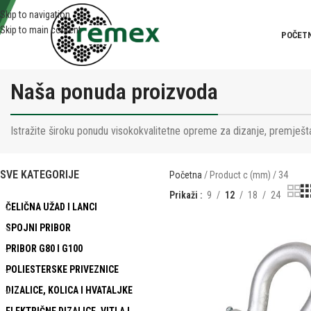
Skip to navigation
Skip to main content
POČET
Naša ponuda proizvoda
Istražite široku ponudu visokokvalitetne opreme za dizanje, premješta
SVE KATEGORIJE
Početna
Product c (mm)
34
Prikaži
9
12
18
24
ČELIČNA UŽAD I LANCI
SPOJNI PRIBOR
PRIBOR G80 I G100
POLIESTERSKE PRIVEZNICE
DIZALICE, KOLICA I HVATALJKE