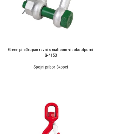
Green pin škopac ravni s maticom visokootporni
G-4153
Spojni pribor
,
Škopci