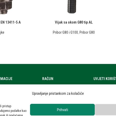
/ EN 13411-5 A
Vijak sa okom G80 tip AL
jke
Pribor G80 i G100
,
Pribor G80
RMACIJE
RAČUN
UVJETI KORI
a
Moj račun
Uvjeti korištenj
Upravljanje pristankom za kolačiće
zi
Zahtjev za ponudom
Zaštita osobni
ra
Privatnost kori
li pristup
Prihvati
rađujemo podatke kao
 novosti
anak ili povlačenje