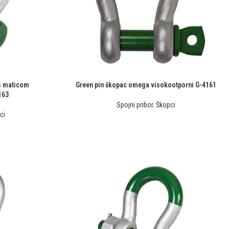
s maticom
Green pin škopac omega visokootporni G-4161
163
Spojni pribor
,
Škopci
ci