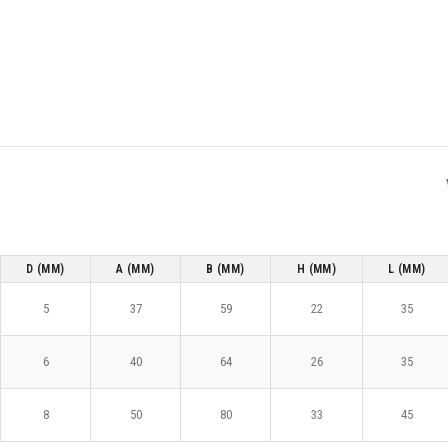
D (MM)
A (MM)
B (MM)
H (MM)
L (MM)
5
37
59
22
35
6
40
64
26
35
8
50
80
33
45