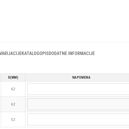
VARIJACIJE
KATALOG
OPIS
DODATNE INFORMACIJE
D(MM)
NAPOMENA
4,2
4,2
5,2