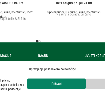
 AISI 316 RX-lift
Beta osigurač dupli RX-lift
či, kuke, koloturnici
,
Inox
Spojni pribor
,
Osigurači, kuke, koloturnici
• završna obrada: cinčano
ribor
đajući čelik AISI 316
RMACIJE
RAČUN
UVJETI KORI
a
Moj račun
Uvjeti korištenj
Upravljanje pristankom za kolačiće
zi
Zahtjev za ponudom
Zaštita osobni
ra
Privatnost kori
li pristup
Prihvati
rađujemo podatke kao
 novosti
anak ili povlačenje
kt