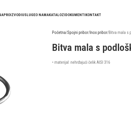
NA
PROIZVODI
USLUGE
O NAMA
KATALOZI
DOKUMENTI
KONTAKT
Početna
Spojni pribor
Inox pribor
Bitva mala s
Bitva mala s podlo
• materijal: nehrđajući čelik AISI 316