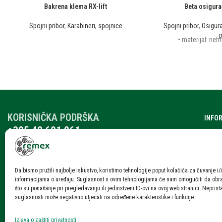
Bakrena klema RX-lift
Beta osigurač
Spojni pribor
,
Karabineri, spojnice
Spojni pribor
,
Osigura
p
• materijal: nehr
KORISNIČKA PODRŠKA
INFO
+385 42 601 061
O nam
remex@rmx.nikola-it.hr
Katalo
Ponedjeljak – Petak: 7:30-15:30
Subota: 08:00 – 12:00
Karije
Da bismo pružili najbolje iskustvo, koristimo tehnologije poput kolačića za čuvanje i/i
informacijama o uređaju. Suglasnost s ovim tehnologijama će nam omogućiti da ob
Blog i
što su ponašanje pri pregledavanju ili jedinstveni ID-ovi na ovoj web stranici. Neprist
suglasnosti može negativno utjecati na određene karakteristike i funkcije.
Konta
Izjava o zaštiti privatnosti