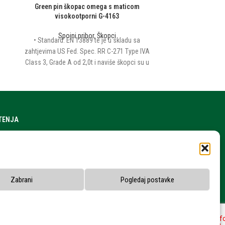
Green pin škopac omega s maticom
Green pin š
visokootporni G-4163
visok
Spojni pribor
,
Škopci
Spoj
• Standard: EN 13889 te je u skladu sa
• Standard: E
zahtjevima US Fed. Spec. RR C-271 Type IVA
zahtjevima US F
Class 3, Grade A od 2,0t i naviše škopci su u
Class 3, Grade A
skladu sa ASME B30.26 • materijal:
skladu sa A
visokootporni čelik • Faktor sigurnosti: 6:1 •
visokootporni čel
Završna obrada: vruće galv
Završna 
ŠTENJA
a stranice
h podataka
snika
Zabrani
Pogledaj postavke