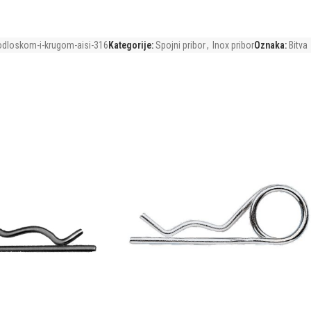
odloskom-i-krugom-aisi-316
Kategorije:
Spojni pribor
,
Inox pribor
Oznaka:
Bitva