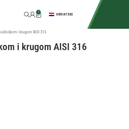
0
HRVATSKI
 podloškom i krugom AISI 316
škom i krugom AISI 316