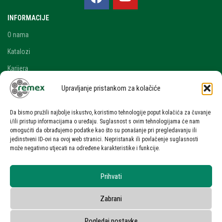
INFORMACIJE
O nama
Katalozi
Karijera
Blog i novosti
Upravljanje pristankom za kolačiće
Kontakt
Da bismo pružili najbolje iskustvo, koristimo tehnologije poput kolačića za čuvanje
RAČUN
i/ili pristup informacijama o uređaju. Suglasnost s ovim tehnologijama će nam
omogućiti da obrađujemo podatke kao što su ponašanje pri pregledavanju ili
Moj račun
jedinstveni ID-ovi na ovoj web stranici. Nepristanak ili povlačenje suglasnosti
može negativno utjecati na određene karakteristike i funkcije.
Zahtjev za ponudom
UVJETI KORIŠTENJA
Prihvati
Uvjeti korištenja stranice
Zabrani
Zaštita osobnih podataka
Privatnost korisnika
Pogledaj postavke