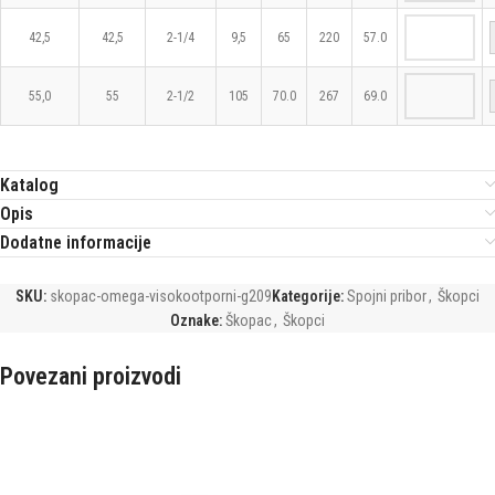
42,5
42,5
2-1/4
9,5
65
220
57.0
55,0
55
2-1/2
105
70.0
267
69.0
Katalog
Opis
Dodatne informacije
SKU:
skopac-omega-visokootporni-g209
Kategorije:
Spojni pribor
,
Škopci
Oznake:
Škopac
,
Škopci
Povezani proizvodi