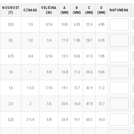
NOSIVOST
VELIČINA
A
B
C
D
OZNAKA
NAPOMENA
(T)
(IN)
(MM)
(MM)
(MM)
(MM)
0,33
1/3
3/16
9.65
6.35
22.4
4.85
0,5
1/2
1/4
11.9
7.85
28.7
6.35
0,75
3/4
5/16
13.5
9.65
31.0
7.85
10
1
3/8
16.8
11.2
36.6
9.65
1,5
1-1/2
7/16
19.1
12.7
42.9
11.2
2,0
2
1/2
20.6
16.0
47.8
12.7
3,25
3-1/4
5/8
26.9
19.1
60.5
16.0