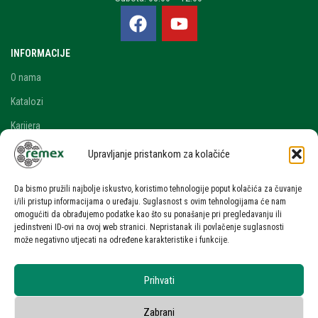
INFORMACIJE
O nama
Katalozi
Karijera
Blog i novosti
Upravljanje pristankom za kolačiće
Kontakt
Da bismo pružili najbolje iskustvo, koristimo tehnologije poput kolačića za čuvanje
RAČUN
i/ili pristup informacijama o uređaju. Suglasnost s ovim tehnologijama će nam
omogućiti da obrađujemo podatke kao što su ponašanje pri pregledavanju ili
Moj račun
jedinstveni ID-ovi na ovoj web stranici. Nepristanak ili povlačenje suglasnosti
može negativno utjecati na određene karakteristike i funkcije.
Zahtjev za ponudom
UVJETI KORIŠTENJA
Prihvati
Uvjeti korištenja stranice
Zabrani