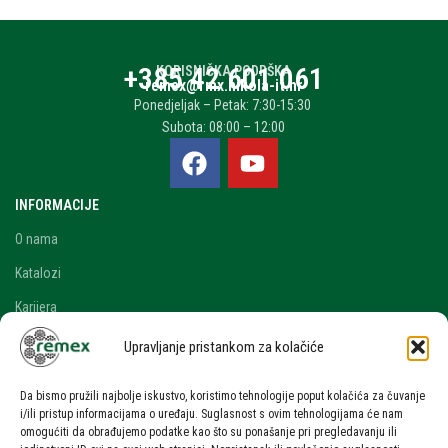
+385 42 601 061
KORISNIČKA PODRŠKA
remex@rmx.nikola-it.hr
Ponedjeljak – Petak: 7:30-15:30
Subota: 08:00 – 12:00
INFORMACIJE
O nama
Katalozi
Karijera
Blog i novosti
Upravljanje pristankom za kolačiće
Kontakt
Da bismo pružili najbolje iskustvo, koristimo tehnologije poput kolačića za čuvanje
RAČUN
i/ili pristup informacijama o uređaju. Suglasnost s ovim tehnologijama će nam
omogućiti da obrađujemo podatke kao što su ponašanje pri pregledavanju ili
Moj račun