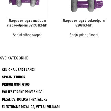
Škopac omega s maticom
Škopac omega visokootporni
visokootporni G2130 RX-lift
G209 RX-lift
Spojni pribor
,
Škopci
Spojni pribor
,
Škopci
SVE KATEGORIJE
ČELIČNA UŽAD I LANCI
SPOJNI PRIBOR
PRIBOR G80 I G100
POLIESTERSKE PRIVEZNICE
DIZALICE, KOLICA I HVATALJKE
ELEKTRIČNE DIZALICE, VITLA I VILIČARI