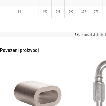
36
597
782
295
275
277
SKU:
natezni-vijak-din-
Povezani proizvodi