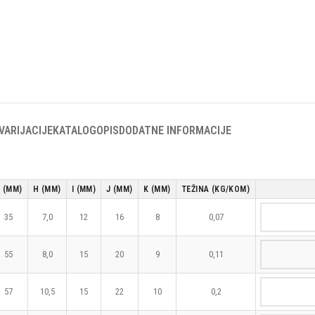
VARIJACIJE
KATALOG
OPIS
DODATNE INFORMACIJE
 (MM)
H (MM)
I (MM)
J (MM)
K (MM)
TEŽINA (KG/KOM)
35
7,0
12
16
8
0,07
55
8,0
15
20
9
0,11
57
10,5
15
22
10
0,2