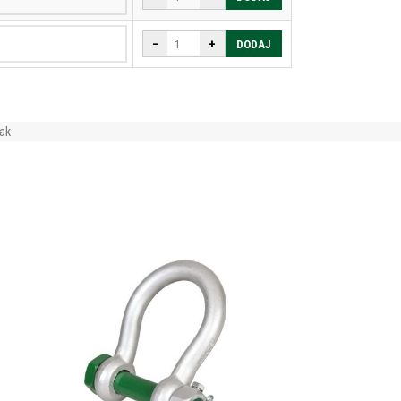
−
+
DODAJ
jak