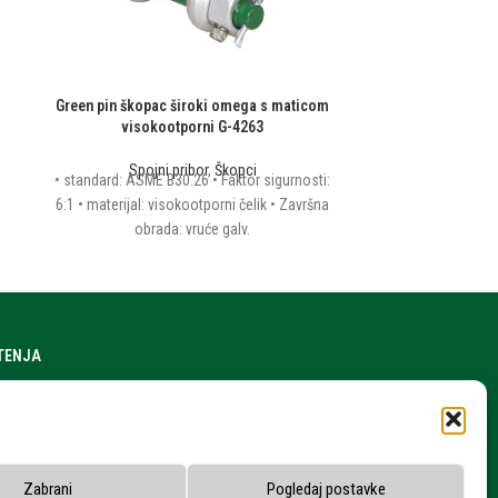
Green pin škopac široki omega s maticom
Green Pin za
visokootporni G-4263
Spojni pribor
Green Pin z
Spojni pribor
,
Škopci
• standard: ASME B30.26 • Faktor sigurnosti:
6:1 • materijal: visokootporni čelik • Završna
obrada: vruće galv.
ŠTENJA
a stranice
h podataka
snika
Zabrani
Pogledaj postavke