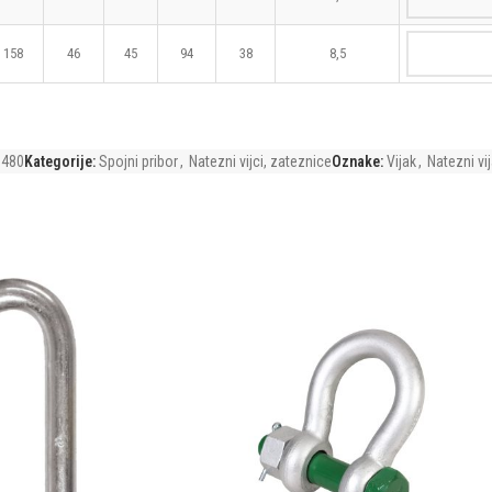
158
46
45
94
38
8,5
1480
Kategorije:
Spojni pribor
,
Natezni vijci, zateznice
Oznake:
Vijak
,
Natezni vi