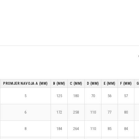
PROMJER NAVOJA A (MM)
B (MM)
C (MM)
D (MM)
E (MM)
F (MM)
G
5
125
180
70
56
57
6
172
258
110
77
80
8
184
264
110
85
84