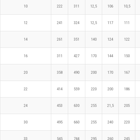
10
222
311
12,5
106
10,5
12
241
324
12,5
117
111
14
261
351
140
124
122
16
311
427
170
144
150
20
358
490
200
170
167
22
414
559
220
200
186
24
453
630
255
21,5
205
30
495
660
255
240
220
33
545
744
295
260
245