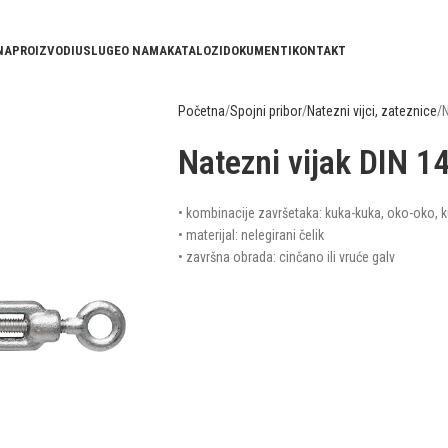
NA
PROIZVODI
USLUGE
O NAMA
KATALOZI
DOKUMENTI
KONTAKT
Početna
Spojni pribor
Natezni vijci, zateznice
N
Natezni vijak DIN 14
• kombinacije završetaka: kuka-kuka, oko-oko, 
• materijal: nelegirani čelik
• završna obrada: cinčano ili vruće galv