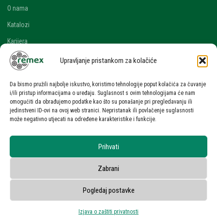
O nama
Katalozi
Karijera
Blog i novosti
Upravljanje pristankom za kolačiće
Kontakt
Da bismo pružili najbolje iskustvo, koristimo tehnologije poput kolačića za čuvanje
RAČUN
i/ili pristup informacijama o uređaju. Suglasnost s ovim tehnologijama će nam
omogućiti da obrađujemo podatke kao što su ponašanje pri pregledavanju ili
Moj račun
jedinstveni ID-ovi na ovoj web stranici. Nepristanak ili povlačenje suglasnosti
može negativno utjecati na određene karakteristike i funkcije.
Zahtjev za ponudom
UVJETI KORIŠTENJA
Prihvati
Uvjeti korištenja stranice
Zabrani
Zaštita osobnih podataka
Privatnost korisnika
Pogledaj postavke
Izjava o zaštiti privatnosti