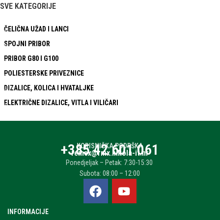
SVE KATEGORIJE
ČELIČNA UŽAD I LANCI
SPOJNI PRIBOR
PRIBOR G80 I G100
POLIESTERSKE PRIVEZNICE
DIZALICE, KOLICA I HVATALJKE
ELEKTRIČNE DIZALICE, VITLA I VILIČARI
+385 42 601 061
KORISNIČKA PODRŠKA
remex@rmx.nikola-it.hr
Ponedjeljak – Petak: 7:30-15:30
Subota: 08:00 – 12:00
INFORMACIJE