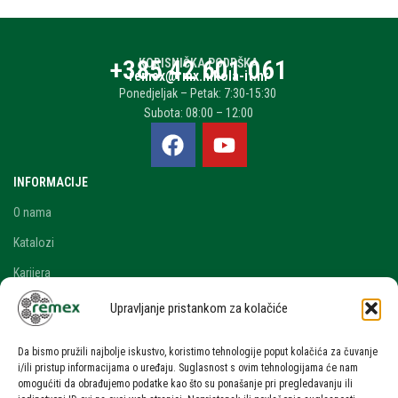
+385 42 601 061
KORISNIČKA PODRŠKA
remex@rmx.nikola-it.hr
Ponedjeljak – Petak: 7:30-15:30
Subota: 08:00 – 12:00
INFORMACIJE
O nama
Katalozi
Karijera
Blog i novosti
Upravljanje pristankom za kolačiće
Kontakt
Da bismo pružili najbolje iskustvo, koristimo tehnologije poput kolačića za čuvanje
RAČUN
i/ili pristup informacijama o uređaju. Suglasnost s ovim tehnologijama će nam
omogućiti da obrađujemo podatke kao što su ponašanje pri pregledavanju ili
Moj račun