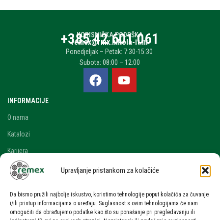
+385 42 601 061
KORISNIČKA PODRŠKA
remex@rmx.nikola-it.hr
Ponedjeljak – Petak: 7:30-15:30
Subota: 08:00 – 12:00
INFORMACIJE
O nama
Katalozi
Karijera
Blog i novosti
Upravljanje pristankom za kolačiće
Kontakt
Da bismo pružili najbolje iskustvo, koristimo tehnologije poput kolačića za čuvanje
RAČUN
i/ili pristup informacijama o uređaju. Suglasnost s ovim tehnologijama će nam
omogućiti da obrađujemo podatke kao što su ponašanje pri pregledavanju ili
Moj račun