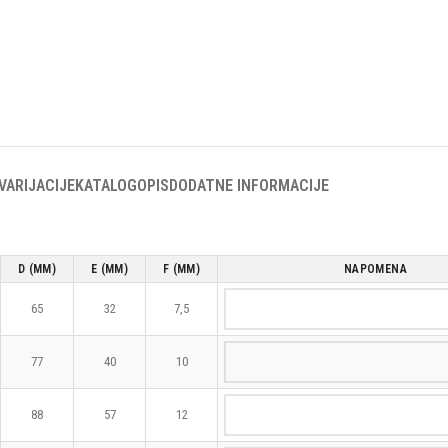
VARIJACIJE
KATALOG
OPIS
DODATNE INFORMACIJE
D (MM)
E (MM)
F (MM)
NAPOMENA
65
32
7,5
77
40
10
88
57
12