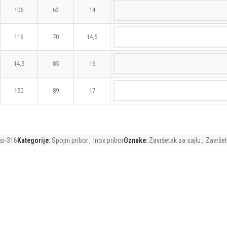
106
63
14
116
70
14,5
14,5
85
16
150
89
17
isi-316
Kategorije:
Spojni pribor
,
Inox pribor
Oznake:
Završetak za sajlu
,
Završet