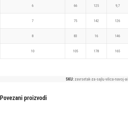
6
66
125
9,7
7
75
142
126
8
83
16
146
10
105
178
165
SKU:
zavrsetak-za-sajlu-vilica-navoj-a
Povezani proizvodi