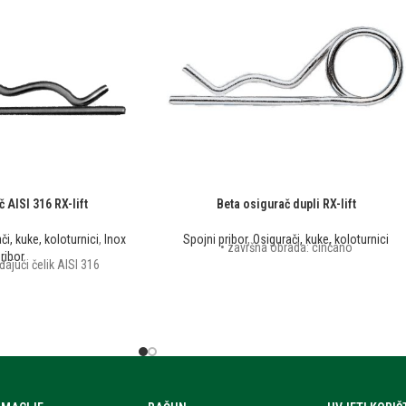
 AISI 316 RX-lift
Beta osigurač dupli RX-lift
či, kuke, koloturnici
,
Inox
Spojni pribor
,
Osigurači, kuke, koloturnici
• završna obrada: cinčano
ribor
đajući čelik AISI 316