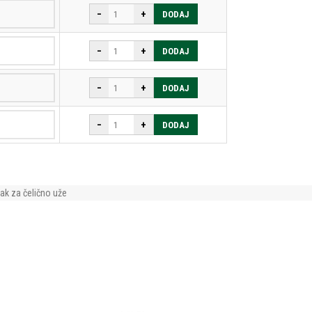
−
+
DODAJ
−
+
DODAJ
−
+
DODAJ
−
+
DODAJ
ak za čelično uže