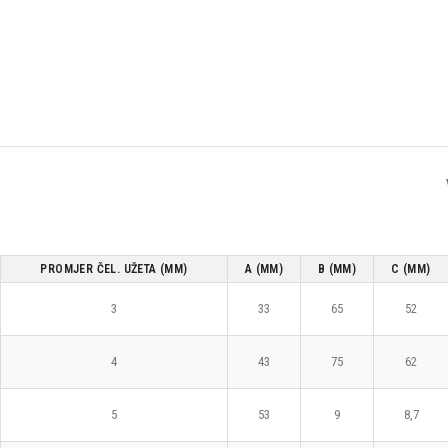
PROMJER ČEL. UŽETA (MM)
A (MM)
B (MM)
C (MM)
3
33
65
52
4
43
75
62
5
53
9
8,7