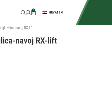
0
HRVATSKI
ajlu vilica-navoj RX-lift
lica-navoj RX-lift