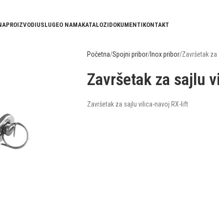
NA
PROIZVODI
USLUGE
O NAMA
KATALOZI
DOKUMENTI
KONTAKT
Početna
Spojni pribor
Inox pribor
Završetak za s
Završetak za sajlu vi
Završetak za sajlu vilica-navoj RX-lift