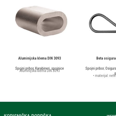
Aluminijska klema DIN 3093
Beta osigurač
Spojni pribor
,
Karabineri, spojnice
Spojni pribor
,
Osigura
Aluminijska klema DIN 3093
p
• materijal: nehr