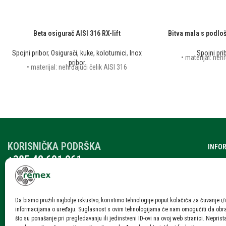
Beta osigurač AISI 316 RX-lift
Bitva mala s podlo
Spojni pribor
,
Osigurači, kuke, koloturnici
,
Inox
Spojni pri
• materijal: nehr
pribor
• materijal: nehrđajući čelik AISI 316
KORISNIČKA PODRŠKA
INFO
+385 42 601 061
O nam
remex@rmx.nikola-it.hr
Katalo
Ponedjeljak – Petak: 7:30-15:30
Subota: 08:00 – 12:00
Karije
Da bismo pružili najbolje iskustvo, koristimo tehnologije poput kolačića za čuvanje i/i
informacijama o uređaju. Suglasnost s ovim tehnologijama će nam omogućiti da ob
Blog i
što su ponašanje pri pregledavanju ili jedinstveni ID-ovi na ovoj web stranici. Neprist