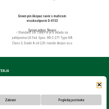
Green pin škopac ravni s maticom
Green Pin zate
visokootporni G-4153
Spojni pribor
Spojni pribor
,
Škopci
• Standard: EN 13889 te je u skladu sa
zahtjevima US Fed. Spec. RR-C-271 Type IVA
Class 3, Grade A od 2,0t i naviše škopci su u
skladu sa ASME B30.26 • materijal:
visokootporni čelik • Faktor sigurnosti: 6:1 •
Završna obrada: vruće galv.
ŠTENJA
a stranice
h podataka
snika
Zabrani
Pogledaj postavke