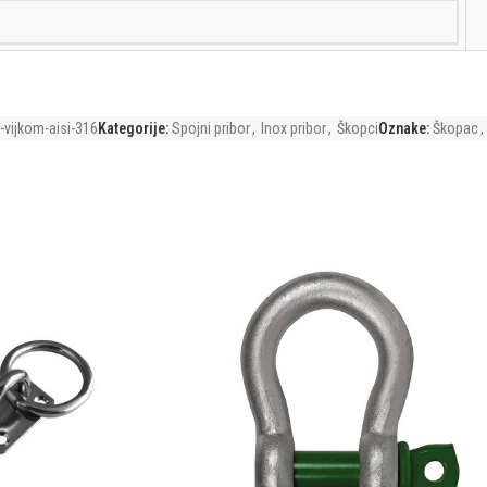
-vijkom-aisi-316
Kategorije:
Spojni pribor
,
Inox pribor
,
Škopci
Oznake:
Škopac
,