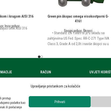
škom i krugom AISI 316
Green pin škopac omega visokootporni G-
4161
bor
,
Inox pribor
đajući čelik AISI 316
Spojni pribor
,
Škopci
• Standard: EN 13889 te je u skladu sa
zahtjevima US Fed. Spec. RR-C-271 Type IVA
Class 3, Grade A od 2,0t i naviše škopci su u
skladu sa ASME B30.26 • materijal:
visokootporni čelik • Faktor sigurnosti: 6:1 •
Završna obrada: vruće galv
RMACIJE
RAČUN
UVJETI KORI
a
Moj račun
Uvjeti korištenj
Upravljanje pristankom za kolačiće
zi
Zahtjev za ponudom
Zaštita osobni
ra
Privatnost kori
li pristup
Prihvati
rađujemo podatke kao
 novosti
anak ili povlačenje