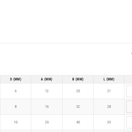
D (MM)
A (MM)
B (MM)
L (MM)
6
12
20
21
8
16
32
28
10
20
40
35