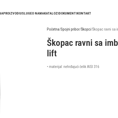
NA
PROIZVODI
USLUGE
O NAMA
KATALOZI
DOKUMENTI
KONTAKT
Početna
Spojni pribor
Škopci
Škopac ravni sa i
Škopac ravni sa imb
lift
• materijal: nehrđajući čelik AISI 316