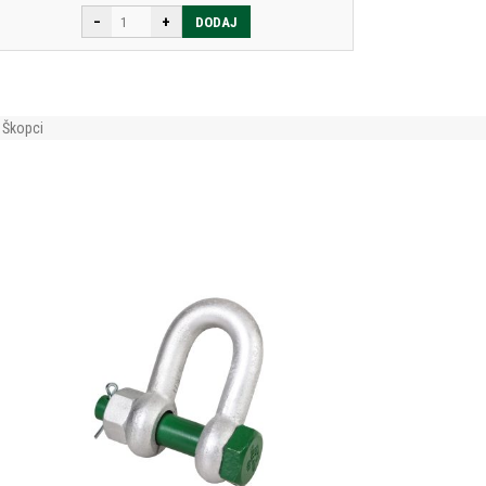
−
+
DODAJ
Škopci