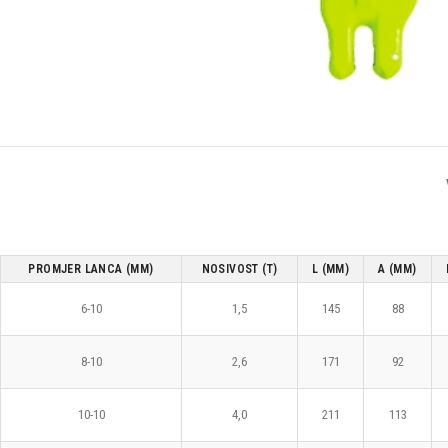
PROMJER LANCA (MM)
NOSIVOST (T)
L (MM)
A (MM)
6-10
1,5
145
88
8-10
2,6
171
92
10-10
4,0
211
113