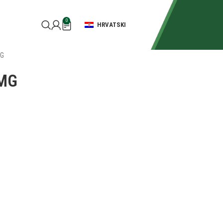
0
HRVATSKI
MG
 MG