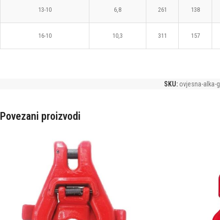
13-10
6,8
261
138
16-10
10,3
311
157
SKU:
ovjesna-alka-
Povezani proizvodi