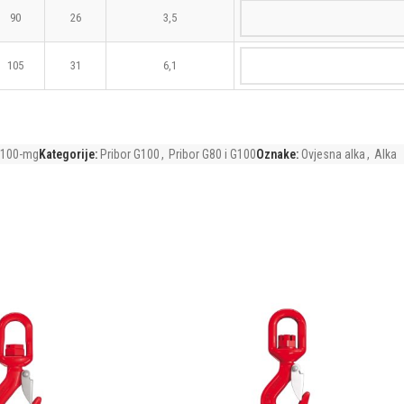
90
26
3,5
105
31
6,1
g100-mg
Kategorije:
Pribor G100
,
Pribor G80 i G100
Oznake:
Ovjesna alka
,
Alka