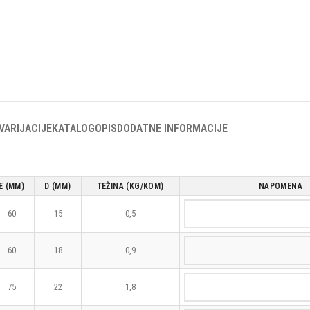
VARIJACIJE
KATALOG
OPIS
DODATNE INFORMACIJE
E (MM)
D (MM)
TEŽINA (KG/KOM)
NAPOMENA
60
15
0,5
60
18
0,9
75
22
1,8