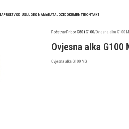
NA
PROIZVODI
USLUGE
O NAMA
KATALOZI
DOKUMENTI
KONTAKT
Početna
Pribor G80 i G100
Ovjesna alka G100 
Ovjesna alka G100
Ovjesna alka G100 MG