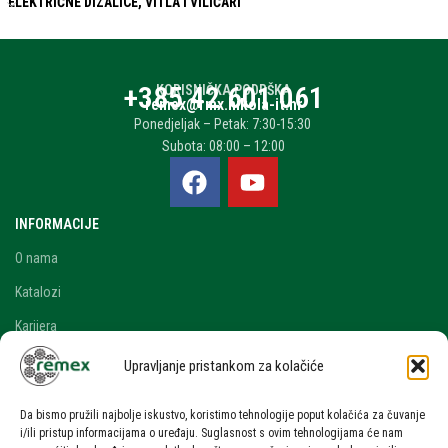
ELEKTRIČNE DIZALICE, VITLA I VILIČARI
+385 42 601 061
KORISNIČKA PODRŠKA
remex@rmx.nikola-it.hr
Ponedjeljak – Petak: 7:30-15:30
Subota: 08:00 – 12:00
INFORMACIJE
O nama
Katalozi
Karijera
Blog i novosti
Upravljanje pristankom za kolačiće
Kontakt
Da bismo pružili najbolje iskustvo, koristimo tehnologije poput kolačića za čuvanje
RAČUN
i/ili pristup informacijama o uređaju. Suglasnost s ovim tehnologijama će nam