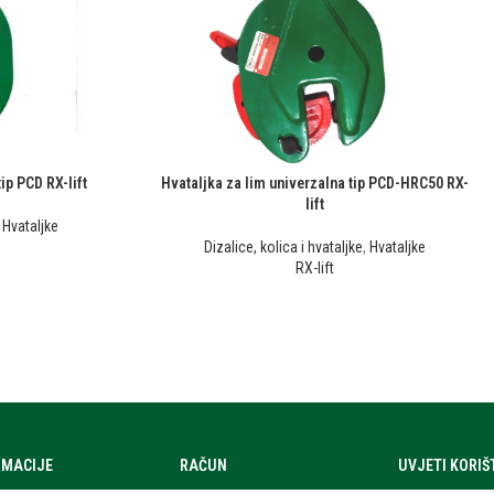
ip PCD RX-lift
Hvataljka za lim univerzalna tip PCD-HRC50 RX-
lift
,
Hvataljke
Dizalice, kolica i hvataljke
,
Hvataljke
RX-lift
RMACIJE
RAČUN
UVJETI KORI