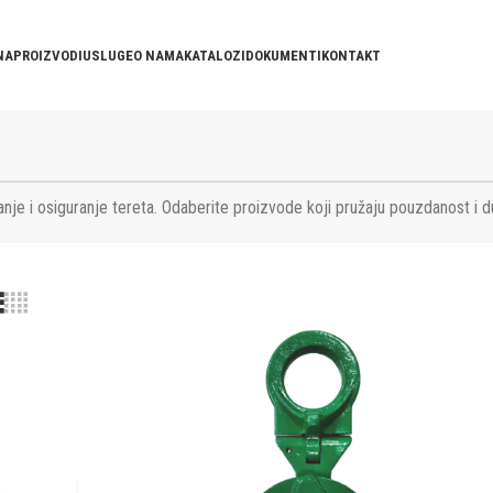
NA
PROIZVODI
USLUGE
O NAMA
KATALOZI
DOKUMENTI
KONTAKT
nje i osiguranje tereta. Odaberite proizvode koji pružaju pouzdanost i d