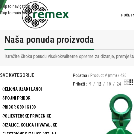
Skip to navigation
Skip to main content
POČET
Naša ponuda proizvoda
Istražite široku ponudu visokokvalitetne opreme za dizanje, premješta
SVE KATEGORIJE
Početna
Product V (mm)
420
Prikaži
9
12
18
24
ČELIČNA UŽAD I LANCI
SPOJNI PRIBOR
PRIBOR G80 I G100
POLIESTERSKE PRIVEZNICE
DIZALICE, KOLICA I HVATALJKE