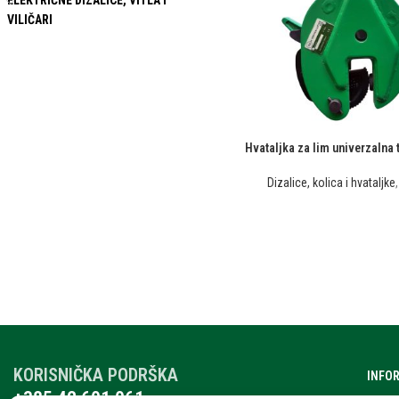
ELEKTRIČNE DIZALICE, VITLA I
VILIČARI
Hvataljka za lim univerzalna t
Dizalice, kolica i hvataljke
KORISNIČKA PODRŠKA
INFO
+385 42 601 061