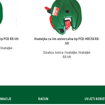
ip PCD RX-lift
Hvataljka za lim univerzalna tip PCD-HRC50 RX-
lift
,
Hvataljke
Dizalice, kolica i hvataljke
,
Hvataljke
RX-lift
RMACIJE
RAČUN
UVJETI KORI