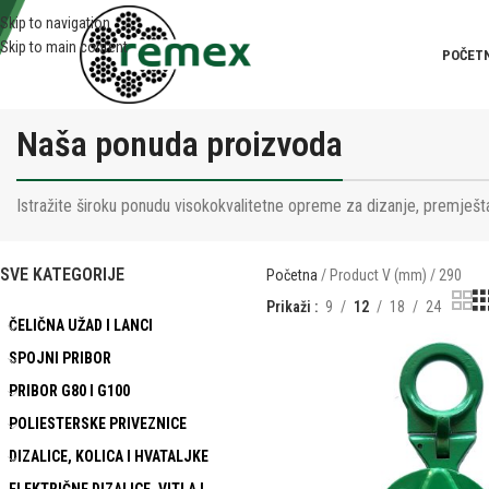
Skip to navigation
Skip to main content
POČET
Naša ponuda proizvoda
Istražite široku ponudu visokokvalitetne opreme za dizanje, premješta
SVE KATEGORIJE
Početna
Product V (mm)
290
Prikaži
9
12
18
24
ČELIČNA UŽAD I LANCI
SPOJNI PRIBOR
PRIBOR G80 I G100
POLIESTERSKE PRIVEZNICE
DIZALICE, KOLICA I HVATALJKE