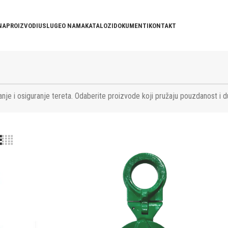
NA
PROIZVODI
USLUGE
O NAMA
KATALOZI
DOKUMENTI
KONTAKT
nje i osiguranje tereta. Odaberite proizvode koji pružaju pouzdanost i d