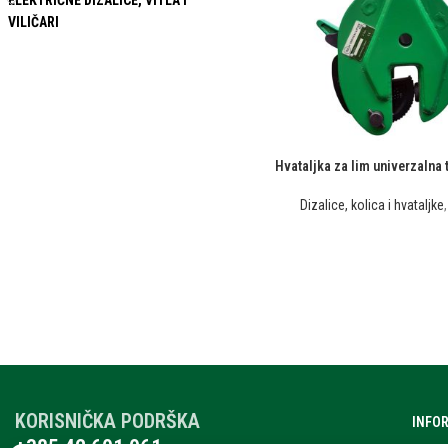
ELEKTRIČNE DIZALICE, VITLA I
VILIČARI
Hvataljka za lim univerzalna t
Dizalice, kolica i hvataljke
KORISNIČKA PODRŠKA
INFO
+385 42 601 061