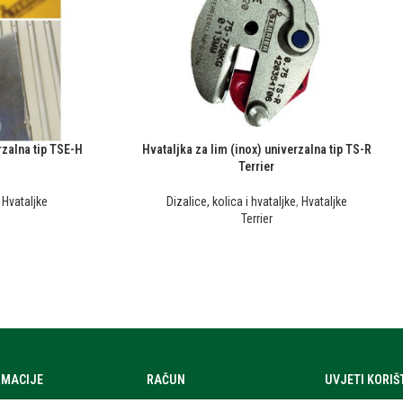
rzalna tip TSE-H
Hvataljka za lim (inox) univerzalna tip TS-R
Terrier
,
Hvataljke
Dizalice, kolica i hvataljke
,
Hvataljke
Terrier
RMACIJE
RAČUN
UVJETI KORI