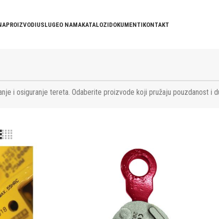
NA
PROIZVODI
USLUGE
O NAMA
KATALOZI
DOKUMENTI
KONTAKT
nje i osiguranje tereta. Odaberite proizvode koji pružaju pouzdanost i d