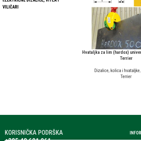
ELEKTRIČNE DIZALICE, VITLA I
VILIČARI
Hvataljka za lim (hardox) unive
Terrier
Dizalice, kolica i hvataljke
Terrier
KORISNIČKA PODRŠKA
INFO
+385 42 601 061