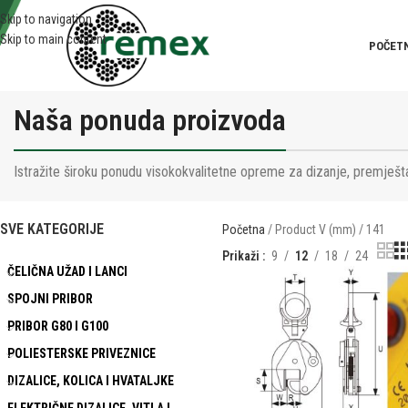
Skip to navigation
Skip to main content
POČET
Naša ponuda proizvoda
Istražite široku ponudu visokokvalitetne opreme za dizanje, premješta
SVE KATEGORIJE
Početna
Product V (mm)
141
Prikaži
9
12
18
24
ČELIČNA UŽAD I LANCI
SPOJNI PRIBOR
PRIBOR G80 I G100
POLIESTERSKE PRIVEZNICE
DIZALICE, KOLICA I HVATALJKE