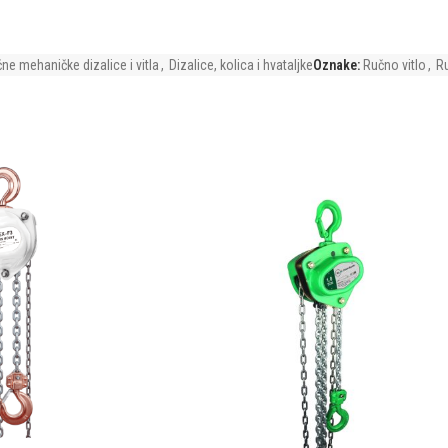
čne mehaničke dizalice i vitla
,
Dizalice, kolica i hvataljke
Oznake:
Ručno vitlo
,
Ru