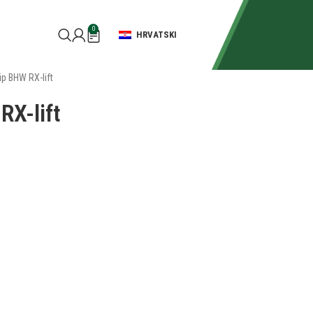
0
HRVATSKI
tip BHW RX-lift
RX-lift