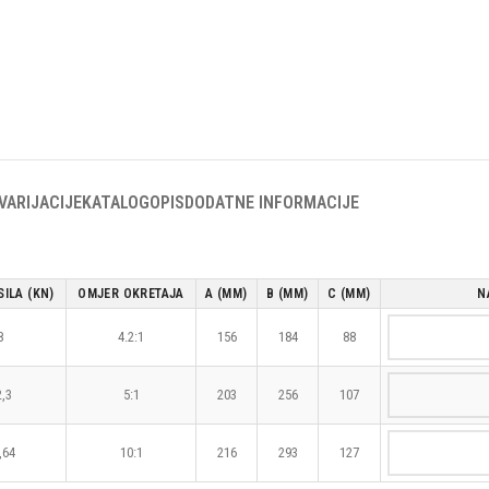
VARIJACIJE
KATALOG
OPIS
DODATNE INFORMACIJE
SILA (KN)
OMJER OKRETAJA
A (MM)
B (MM)
C (MM)
N
8
4.2:1
156
184
88
,3
5:1
203
256
107
,64
10:1
216
293
127