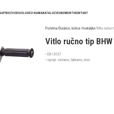
NA
PROIZVODI
USLUGE
O NAMA
KATALOZI
DOKUMENTI
KONTAKT
Početna
Dizalice, kolica i hvataljke
Vitlo ručno 
Vitlo ručno tip BHW 
• EN 13157
• opcije: cinčano, lakirano, inox