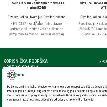
Dizalica lančana čekrk antikorozivna za
Dizalica lančana ru
marine RX-lift
ATEX
Dizalice, kolica i hvataljke
,
Dizalice lančane
Dizalice, kolica i hv
ručne
• EN 13157 • za sigurno i jednostavno
Specifikacija: • sukla
korištenje pri uvjetima velikih saliniteta •
2006/42/EC i standa
primjereno za marine u okružju visokokg
Direktivi ATEX 201
saliniteta • dizalica sa posebnom anti-
certifikata na zahtjev
korozivnom zaštitom prema ISO 12944
u potencijalno eksp
standardu: do najvećeg razreda C5-M •
atmosferama, jedn
mogućnost: lanac od nehrđajućeg čelika •
jednostavan prist
KORISNIČKA PODRŠKA
limitator tereta - opcionalan
prijenos podržan vis
INFO
• precizno obrađen
+385 42 601 061
O nam
zupčanici osiguravaj
remex@rmx.nikola-it.hr
kućište visoke čvrsto
Katalo
Ponedjeljak – Petak: 7:30-15:30
bez oštećenja leža
Subota: 08:00 – 12:00
Karije
prašine i vode Znača
Da bismo pružili najbolje iskustvo, koristimo tehnologije poput kolačića za čuvanje i/i
informacijama o uređaju. Suglasnost s ovim tehnologijama će nam omogućiti da ob
prevučene bakrom
Blog i
što su ponašanje pri pregledavanju ili jedinstveni ID-ovi na ovoj web stranici. Neprist
nosivi: vruće pocinčan
suglasnosti može negativno utjecati na određene karakteristike i funkcije.
Konta
lanac upravljački: nehr