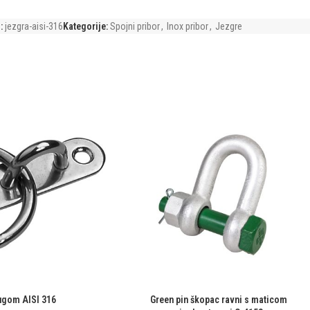
:
jezgra-aisi-316
Kategorije:
Spojni pribor
,
Inox pribor
,
Jezgre
rugom AISI 316
Green pin škopac ravni s maticom