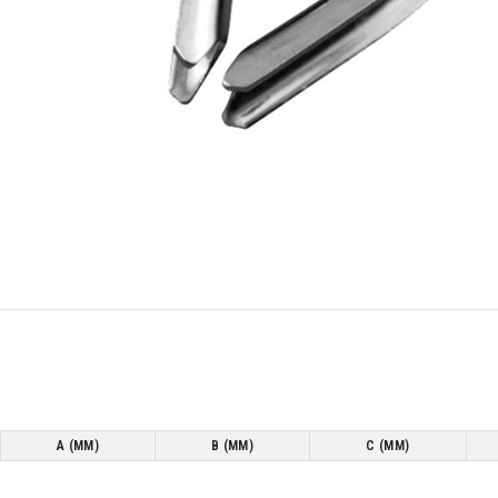
A (MM)
B (MM)
C (MM)