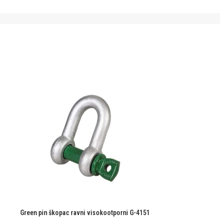
Green pin škopac ravni visokootporni G-4151
Green Pin zate