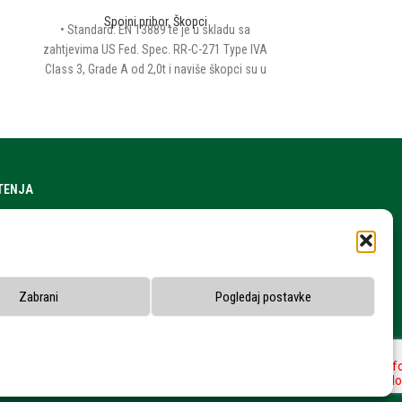
Spojni pribor
,
Škopci
Spojni pribor
• Standard: EN 13889 te je u skladu sa
zahtjevima US Fed. Spec. RR-C-271 Type IVA
Class 3, Grade A od 2,0t i naviše škopci su u
skladu sa ASME B30.26 • materijal:
visokootporni čelik • Faktor sigurnosti: 6:1 •
Završna obrada: vruće galv
ŠTENJA
a stranice
h podataka
snika
Zabrani
Pogledaj postavke