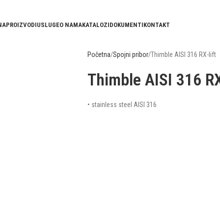
NA
PROIZVODI
USLUGE
O NAMA
KATALOZI
DOKUMENTI
KONTAKT
Početna
Spojni pribor
Thimble AISI 316 RX-lift
Thimble AISI 316 RX-
• stainless steel AISI 316