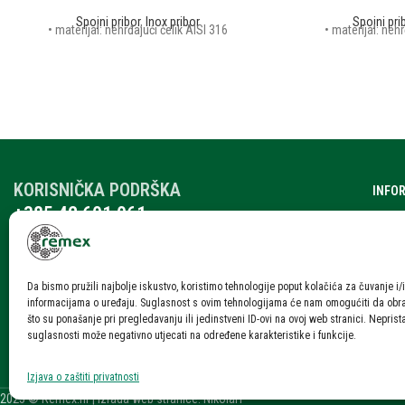
Spojni pribor
,
Inox pribor
Spojni pri
• materijal: nehrđajući čelik AISI 316
• materijal: nehr
KORISNIČKA PODRŠKA
INFO
+385 42 601 061
O nam
remex@rmx.nikola-it.hr
Katalo
Ponedjeljak – Petak: 7:30-15:30
Subota: 08:00 – 12:00
Karije
Da bismo pružili najbolje iskustvo, koristimo tehnologije poput kolačića za čuvanje i/i
informacijama o uređaju. Suglasnost s ovim tehnologijama će nam omogućiti da ob
Blog i
što su ponašanje pri pregledavanju ili jedinstveni ID-ovi na ovoj web stranici. Neprist
suglasnosti može negativno utjecati na određene karakteristike i funkcije.
Konta
Izjava o zaštiti privatnosti
2025 © Remex.hr | Izrada web stranice: NikolaIT