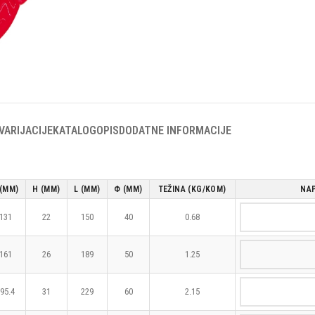
VARIJACIJE
KATALOG
OPIS
DODATNE INFORMACIJE
 (MM)
H (MM)
L (MM)
Φ (MM)
TEŽINA (KG/KOM)
NA
131
22
150
40
0.68
161
26
189
50
1.25
95.4
31
229
60
2.15