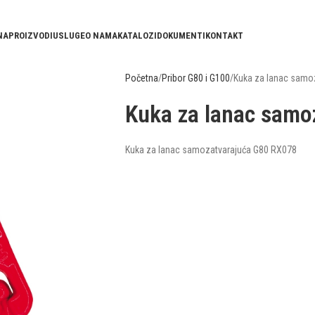
NA
PROIZVODI
USLUGE
O NAMA
KATALOZI
DOKUMENTI
KONTAKT
Početna
Pribor G80 i G100
Kuka za lanac samo
Kuka za lanac samo
Kuka za lanac samozatvarajuća G80 RX078