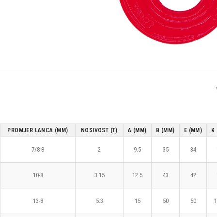
PROMJER LANCA (MM)
NOSIVOST (T)
A (MM)
B (MM)
E (MM)
K
7/8-8
2
9.5
35
34
10-8
3.15
12.5
43
42
13-8
5.3
15
50
50
1