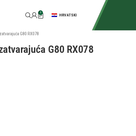
0
HRVATSKI
zatvarajuća G80 RX078
zatvarajuća G80 RX078