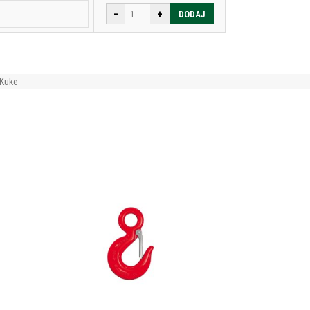
−
+
DODAJ
Kuke