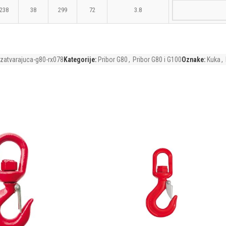
238
38
299
72
3.8
zatvarajuca-g80-rx078
Kategorije:
Pribor G80
,
Pribor G80 i G100
Oznake:
Kuka
,