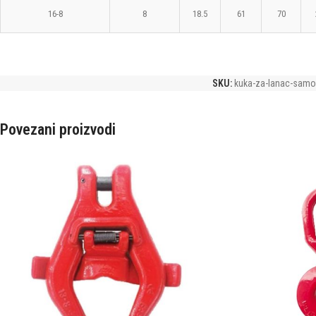
16-8
8
18.5
61
70
SKU:
kuka-za-lanac-samo
Povezani proizvodi