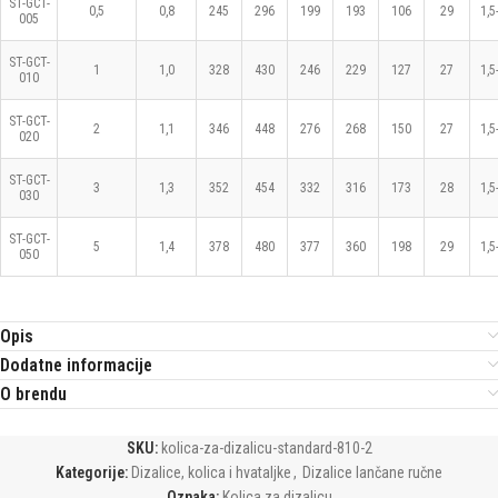
ST-GCT-
0,5
0,8
245
296
199
193
106
29
1,5
005
ST-GCT-
1
1,0
328
430
246
229
127
27
1,5
010
ST-GCT-
2
1,1
346
448
276
268
150
27
1,5
020
ST-GCT-
3
1,3
352
454
332
316
173
28
1,5
030
ST-GCT-
5
1,4
378
480
377
360
198
29
1,5
050
Opis
Dodatne informacije
O brendu
SKU:
kolica-za-dizalicu-standard-810-2
Kategorije:
Dizalice, kolica i hvataljke
,
Dizalice lančane ručne
Oznaka:
Kolica za dizalicu