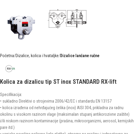
Početna
Dizalice, kolica i hvataljke
Dizalice lančane ručne
Kolica za dizalicu tip ST inox STANDARD RX-lift
Specifikacija:
• sukladno Direktivi o strojevima 2006/42/EC i standardu EN 13157
• kolica izrađena od nehrđajućeg čelika (inox) AISI 304, prikladna za radnu
okolinu s visokom razinom vlage (maksimalan stupanj antikorozivne zaštite)
i/ili niskom razinom kontaminacije (prašina, mikroorganizmi, aerosol, kemijskih
pare itd.)
• vanjske površine polirane (vrlo glatke), otporne na prašinu i jednostavne za