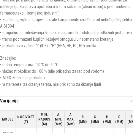
čišćenje (prikladno za upotrebu u čistim sobama (clean room) u prehrambenoj,
farmaceutskoj i kemijskoj industriji)
• zupčanici, vijčani spojevi i ostale komponente izrađene od nehrđajućeg čelika
AISI 304
• mogućnost podešavanja širine kolica pomoću odstojnih podložnih prstenova
• trajno podmazani kuglični ležajevi omogućuju neometano kretanje
• prikladno za većinu “I” (IPE) i “H” (HEA, HE, HL, HD) profila
Značajke:
• radna temperatura: -10°C do 60°C
• vlažnost okolice: do 100 % (nije prikladno za rad pod vodom)
• ATEX zona: nije prikladno
• vrsta tereta: za dizanje tereta, nije prikladno za dizanje ljudi
Varijacije
MIN.
A
A
NOSIVOST
B
C
H
S
F
MODEL
RADIUS
MIN.
MAX.
(T)
(MM)
(MM)
(MM)
(MM)
(M
(M)
(MM)
(MM)