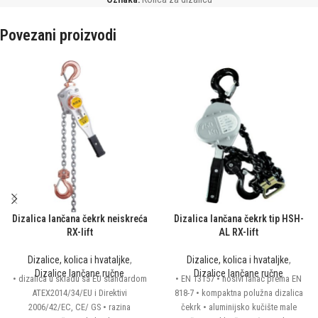
Povezani proizvodi
Dizalica lančana čekrk neiskreća
Dizalica lančana čekrk tip HSH-
RX-lift
AL RX-lift
Dizalice, kolica i hvataljke
,
Dizalice, kolica i hvataljke
,
Dizalice lančane ručne
Dizalice lančane ručne
• dizalica u skladu sa EU standardom
• EN 13157 • nosivi lanac prema EN
ATEX2014/34/EU i Direktivi
818-7 • kompaktna polužna dizalica
2006/42/EC, CE/ GS • razina
čekrk • aluminijsko kučište male