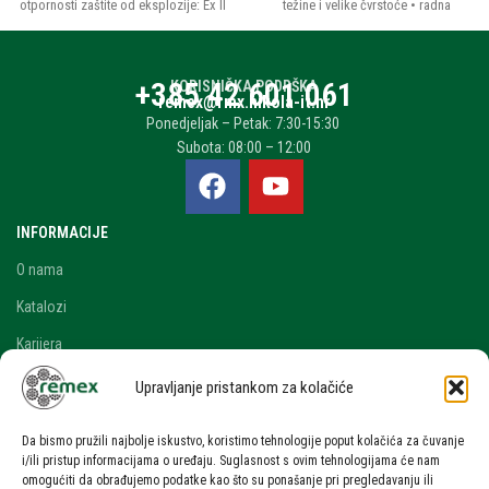
otpornosti zaštite od eksplozije: Ex II
težine i velike čvrstoće • radna
2 GD c II II C T4 IIIC T135 • prikladno
temperatura od -10 do 60°C
za: potencijalno eksplozivnu ili
prašnjavu atmosferu • područja rada:
+385 42 601 061
KORISNIČKA PODRŠKA
Zona 1 i 2 (plin), Zona 21 i 22
remex@rmx.nikola-it.hr
(prašina) • cijeli proizvod opremljen
Ponedjeljak – Petak: 7:30-15:30
je anti-iskrećim omotačem, a sustav
Subota: 08:00 – 12:00
kočnice u potpunosti štiti stranu tvar
od ulaska u mehanizam • nosivi lanac:
pocinčani ili od nehrđajućeg čelika
INFORMACIJE
O nama
Katalozi
Karijera
Blog i novosti
Upravljanje pristankom za kolačiće
Kontakt
Da bismo pružili najbolje iskustvo, koristimo tehnologije poput kolačića za čuvanje
RAČUN
i/ili pristup informacijama o uređaju. Suglasnost s ovim tehnologijama će nam
omogućiti da obrađujemo podatke kao što su ponašanje pri pregledavanju ili