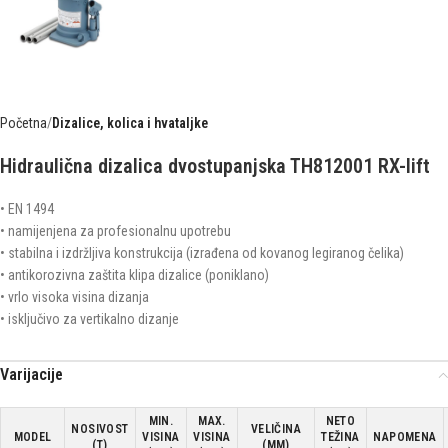
Početna
Dizalice, kolica i hvataljke
Hidraulična dizalica dvostupanjska TH812001 RX-lift
• EN 1494
• namijenjena za profesionalnu upotrebu
• stabilna i izdržljiva konstrukcija (izrađena od kovanog legiranog čelika)
• antikorozivna zaštita klipa dizalice (poniklano)
• vrlo visoka visina dizanja
• isključivo za vertikalno dizanje
Varijacije
MIN.
MAX.
NETO
NOSIVOST
VELIČINA
MODEL
VISINA
VISINA
TEŽINA
NAPOMENA
(T)
(MM)