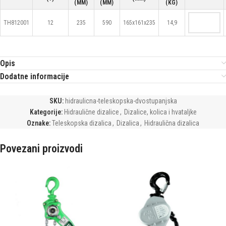
(MM)
(MM)
(KG)
TH812001
12
235
590
165x161x235
14,9
Opis
Dodatne informacije
SKU:
hidraulicna-teleskopska-dvostupanjska
Kategorije:
Hidraulične dizalice
,
Dizalice, kolica i hvataljke
Oznake:
Teleskopska dizalica
,
Dizalica
,
Hidraulična dizalica
Povezani proizvodi