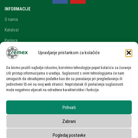
INFORMACIJE
O nama
Katalozi
Karijera
Blog i novosti
Upravljanje pristankom za kolačiće
Kontakt
Da bismo pružili najbolje iskustvo, koristimo tehnologije poput kolačića za čuvanje
RAČUN
i/ili pristup informacijama o uređaju. Suglasnost s ovim tehnologijama će nam
omogućiti da obrađujemo podatke kao što su ponašanje pri pregledavanju ili
Moj račun
jedinstveni ID-ovi na ovoj web stranici. Nepristanak ili povlačenje suglasnosti
može negativno utjecati na određene karakteristike i funkcije.
Zahtjev za ponudom
UVJETI KORIŠTENJA
Prihvati
Uvjeti korištenja stranice
Zabrani
Zaštita osobnih podataka
Privatnost korisnika
Pogledaj postavke