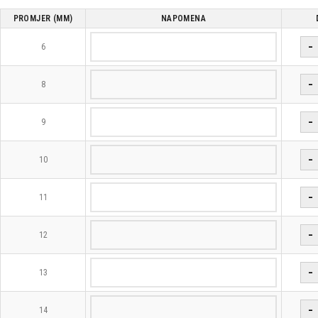
PROMJER (MM)
NAPOMENA
−
6
−
8
−
9
−
10
−
11
−
12
−
13
−
14