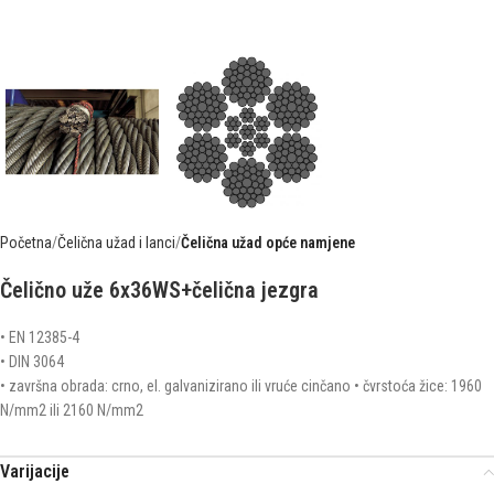
Početna
Čelična užad i lanci
Čelična užad opće namjene
Čelično uže 6x36WS+čelična jezgra
• EN 12385-4
• DIN 3064
• završna obrada: crno, el. galvanizirano ili vruće cinčano • čvrstoća žice: 1960
N/mm2 ili 2160 N/mm2
Varijacije