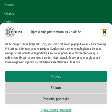
O nama
Katalozi
Karijera
Blog i novosti
Upravljanje pristankom za kolačiće
Kontakt
Da bismo pružili najbolje iskustvo, koristimo tehnologije poput kolačića za čuvanje
RAČUN
i/ili pristup informacijama o uređaju. Suglasnost s ovim tehnologijama će nam
omogućiti da obrađujemo podatke kao što su ponašanje pri pregledavanju ili
Moj račun
jedinstveni ID-ovi na ovoj web stranici. Nepristanak ili povlačenje suglasnosti
može negativno utjecati na određene karakteristike i funkcije.
Zahtjev za ponudom
UVJETI KORIŠTENJA
Prihvati
Uvjeti korištenja stranice
Zabrani
Zaštita osobnih podataka
Privatnost korisnika
Pogledaj postavke
Izjava o zaštiti privatnosti