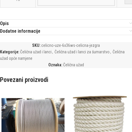
Opis
Dodatne informacije
SKU:
celicno-uze-6x36ws-celicna-jezgra
Kategorije:
Čelična užad i lanci
,
Čelična užad i lanci za šumarstvo
,
Čelična
užad opće namjene
Oznaka:
Čelična užad
Povezani proizvodi