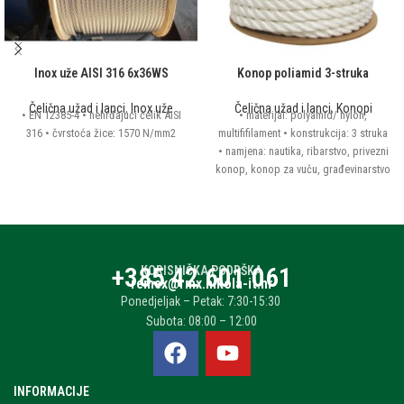
Inox uže AISI 316 6x36WS
Konop poliamid 3-struka
Čelična užad i lanci
,
Inox uže
Čelična užad i lanci
,
Konopi
• EN 12385-4 • nehrđajući čelik AISI
• materijal: polyamid/ nylon,
316 • čvrstoća žice: 1570 N/mm2
multififilament • konstrukcija: 3 struka
• namjena: nautika, ribarstvo, privezni
konop, konop za vuču, građevinarstvo
• boja: bijela, ostalo na upit
+385 42 601 061
KORISNIČKA PODRŠKA
remex@rmx.nikola-it.hr
Ponedjeljak – Petak: 7:30-15:30
Subota: 08:00 – 12:00
INFORMACIJE