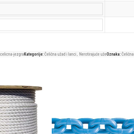
celicna-jezgra
Kategorije:
Čelična užad i lanci
,
Nerotirajuće uže
Oznaka:
Čelična