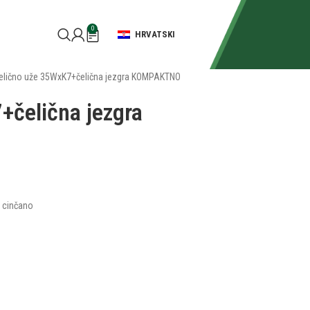
0
HRVATSKI
elično uže 35WxK7+čelična jezgra KOMPAKTNO
+čelična jezgra
e cinčano