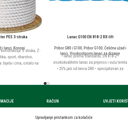
ter PES 3-struka
Lanac G100 EN 818-2 RX-lift
 i lanci
,
Konopi
Pribor G80 i G100
,
Pribor G100
,
Čelična užad i
• konstrukcija: 3 struka, Z-
lanci
,
Visokootporni lanac za dizanje
• lanac prema standardu: EN 818-2 •
ika, sport, ribarstvo,
visokokvalitetni lanac za prijenos i vuču tereta
: bijela i crna, ostalo na
• 25% jači od lanca G80 • specijaliziran za
upit
dinamička i statička opterećenja • kalibrirane
karike lanca • faktor sigurnosti: 4:1 •
temperatura rada za: -40°C do + 200°C (WLL
100%) • dostupni elementi za lanac G100 •
završna obrada: plastificirani plavi
RMACIJE
RAČUN
UVJETI KORI
a
Moj račun
Uvjeti korištenj
Upravljanje pristankom za kolačiće
zi
Zahtjev za ponudom
Zaštita osobni