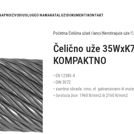
NA
PROIZVODI
USLUGE
O NAMA
KATALOZI
DOKUMENTI
KONTAKT
Početna
Čelična užad i lanci
Nerotirajuće uže
Č
Čelično uže 35WxK7
KOMPAKTNO
• EN 12385-4
• DIN 3072
• završna obrada: crno, el. galvanizirano ili vruć
• čvrstoća žice: 1960 N/mm2 ili 2160 N/mm2