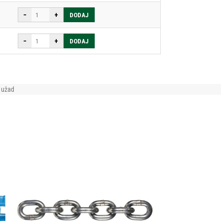
−
+
DODAJ
−
+
DODAJ
 užad