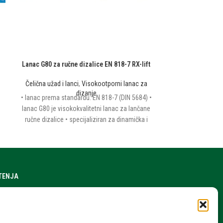
Lanac G80 za ručne dizalice EN 818-7 RX-lift
Lana
Čelična užad i lanci
,
Visokootporni lanac za
Čelična užad i 
• komercijalni lana
dizanje
• lanac prema standardu: EN 818-7 (DIN 5684) •
završna obrada:
lanac G80 je visokokvalitetni lanac za lančane
ručne dizalice • specijaliziran za dinamička i
statička opterećenja • kalibrirane karike lanca •
faktor sigurnosti: 4.0 • završna obrada: cinčani
ŠTENJA
a stranice
h podataka