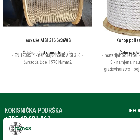
Inox uže AISI 316 6x36WS
Konop polies
Čelična užad i lanci
,
Inox uže
Čelična užad
• EN 12385-4 • nehrđajući čelik AISI 316 •
• materijal: poliester 
čvrstoća žice: 1570 N/mm2
S • namjena: naut
građevinarstvo • boja
KORISNIČKA PODRŠKA
INFO
+385 42 601 061
O nam
remex@rmx.nikola-it.hr
Katalo
Ponedjeljak – Petak: 7:30-15:30
Subota: 08:00 – 12:00