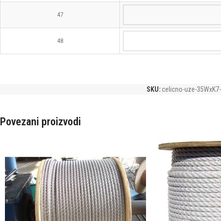
47
48
SKU:
celicno-uze-35WxK7-
Povezani proizvodi