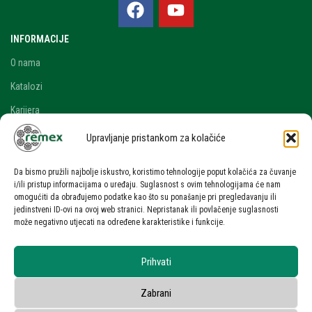
INFORMACIJE
O nama
Katalozi
Karijera
Blog i novosti
Upravljanje pristankom za kolačiće
Kontakt
Da bismo pružili najbolje iskustvo, koristimo tehnologije poput kolačića za čuvanje
RAČUN
i/ili pristup informacijama o uređaju. Suglasnost s ovim tehnologijama će nam
omogućiti da obrađujemo podatke kao što su ponašanje pri pregledavanju ili
Moj račun
jedinstveni ID-ovi na ovoj web stranici. Nepristanak ili povlačenje suglasnosti
može negativno utjecati na određene karakteristike i funkcije.
Zahtjev za ponudom
UVJETI KORIŠTENJA
Prihvati
Uvjeti korištenja stranice
Zabrani
Zaštita osobnih podataka