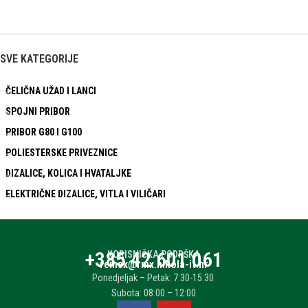
SVE KATEGORIJE
ČELIČNA UŽAD I LANCI
SPOJNI PRIBOR
PRIBOR G80 I G100
POLIESTERSKE PRIVEZNICE
DIZALICE, KOLICA I HVATALJKE
ELEKTRIČNE DIZALICE, VITLA I VILIČARI
+385 42 601 061
KORISNIČKA PODRŠKA
remex@rmx.nikola-it.hr
Ponedjeljak – Petak: 7:30-15:30
Subota: 08:00 – 12:00