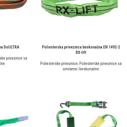
čna DoULTRA
Poliesterska priveznica beskonačna EN 1492-2
RX-lift
ske priveznice sa
čne
Poliesterske priveznice
,
Poliesterske priveznice sa
omčama i beskonačne