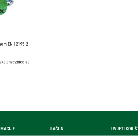
zmom EN 12195-2
ske priveznice sa
RMACIJE
RAČUN
UVJETI KORI