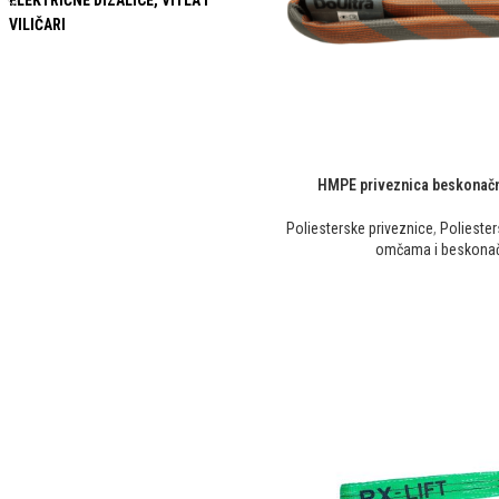
ELEKTRIČNE DIZALICE, VITLA I
VILIČARI
HMPE priveznica beskona
Poliesterske priveznice
,
Poliester
omčama i beskona