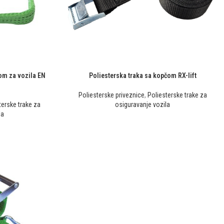
om za vozila EN
Poliesterska traka sa kopčom RX-lift
Poliesterske priveznice
,
Poliesterske trake za
terske trake za
osiguravanje vozila
la