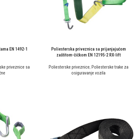
mčama EN 1492-1
Poliesterska priveznica sa prijanjajućom
zaštitom-čičkom EN 12195-2 RX-lift
ske priveznice sa
Poliesterske priveznice
,
Poliesterske trake za
čne
osiguravanje vozila