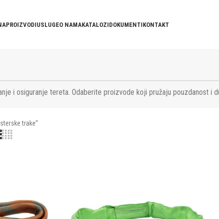
NA
PROIZVODI
USLUGE
O NAMA
KATALOZI
DOKUMENTI
KONTAKT
nje i osiguranje tereta. Odaberite proizvode koji pružaju pouzdanost i d
sterske trake”