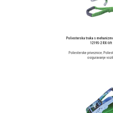
Poliesterska traka s mehanizm
12195-2 RX-lift
Poliesterske priveznice
,
Polies
osiguravanje vozi