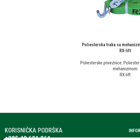
Poliesterska traka sa mehani
RX-lift
Poliesterske priveznice
,
Poliester
mehanizmom
RX-lift
KORISNIČKA PODRŠKA
INFO
+385 42 601 061