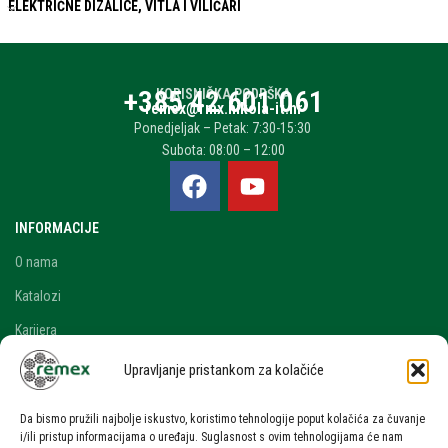
ELEKTRIČNE DIZALICE, VITLA I VILIČARI
+385 42 601 061
KORISNIČKA PODRŠKA
remex@rmx.nikola-it.hr
Ponedjeljak – Petak: 7:30-15:30
Subota: 08:00 – 12:00
INFORMACIJE
O nama
Katalozi
Karijera
Blog i novosti
Upravljanje pristankom za kolačiće
Kontakt
Da bismo pružili najbolje iskustvo, koristimo tehnologije poput kolačića za čuvanje
RAČUN
i/ili pristup informacijama o uređaju. Suglasnost s ovim tehnologijama će nam