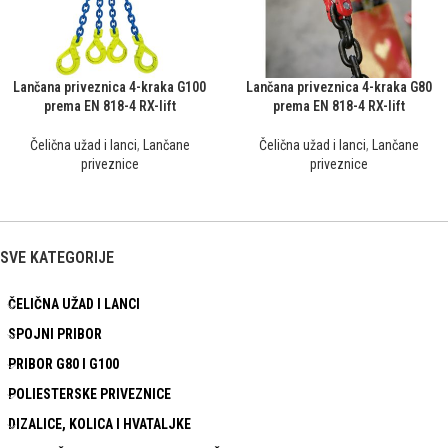
Lančana priveznica 4-kraka G100
Lančana priveznica 4-kraka G80
prema EN 818-4 RX-lift
prema EN 818-4 RX-lift
Čelična užad i lanci
,
Lančane
Čelična užad i lanci
,
Lančane
priveznice
priveznice
SVE KATEGORIJE
ČELIČNA UŽAD I LANCI
SPOJNI PRIBOR
PRIBOR G80 I G100
POLIESTERSKE PRIVEZNICE
DIZALICE, KOLICA I HVATALJKE