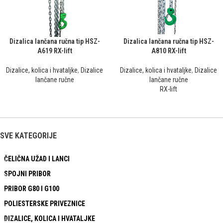
Dizalica lančana ručna tip HSZ-
Dizalica lančana ručna tip HSZ-
A619 RX-lift
A810 RX-lift
Dizalice, kolica i hvataljke
,
Dizalice
Dizalice, kolica i hvataljke
,
Dizalice
lančane ručne
lančane ručne
RX-lift
SVE KATEGORIJE
ČELIČNA UŽAD I LANCI
SPOJNI PRIBOR
PRIBOR G80 I G100
POLIESTERSKE PRIVEZNICE
DIZALICE, KOLICA I HVATALJKE