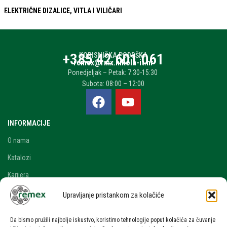
ELEKTRIČNE DIZALICE, VITLA I VILIČARI
+385 42 601 061
KORISNIČKA PODRŠKA
remex@rmx.nikola-it.hr
Ponedjeljak – Petak: 7:30-15:30
Subota: 08:00 – 12:00
INFORMACIJE
O nama
Katalozi
Karijera
Blog i novosti
Upravljanje pristankom za kolačiće
Kontakt
Da bismo pružili najbolje iskustvo, koristimo tehnologije poput kolačića za čuvanje
RAČUN