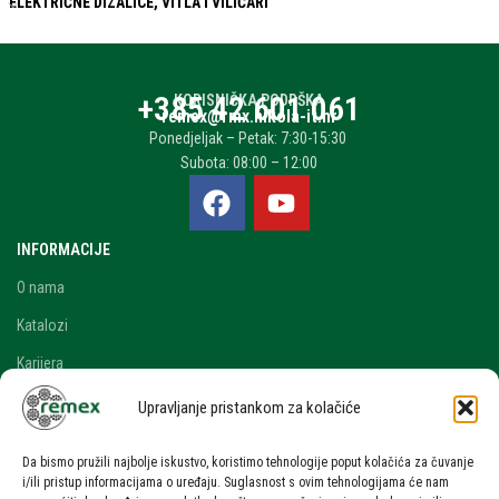
ELEKTRIČNE DIZALICE, VITLA I VILIČARI
+385 42 601 061
KORISNIČKA PODRŠKA
remex@rmx.nikola-it.hr
Ponedjeljak – Petak: 7:30-15:30
Subota: 08:00 – 12:00
INFORMACIJE
O nama
Katalozi
Karijera
Blog i novosti
Upravljanje pristankom za kolačiće
Kontakt
Da bismo pružili najbolje iskustvo, koristimo tehnologije poput kolačića za čuvanje
RAČUN
i/ili pristup informacijama o uređaju. Suglasnost s ovim tehnologijama će nam