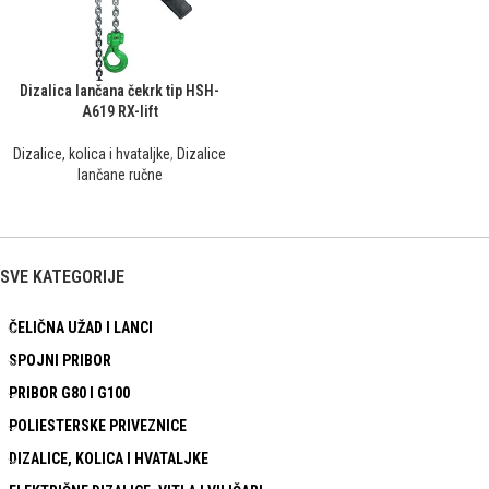
Dizalica lančana čekrk tip HSH-
A619 RX-lift
Dizalice, kolica i hvataljke
,
Dizalice
lančane ručne
SVE KATEGORIJE
ČELIČNA UŽAD I LANCI
SPOJNI PRIBOR
PRIBOR G80 I G100
POLIESTERSKE PRIVEZNICE
DIZALICE, KOLICA I HVATALJKE