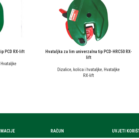
ip PCD RX-lift
Hvataljka za lim univerzalna tip PCD-HRC50 RX-
lift
,
Hvataljke
Dizalice, kolica i hvataljke
,
Hvataljke
RX-lift
RMACIJE
RAČUN
UVJETI KORI