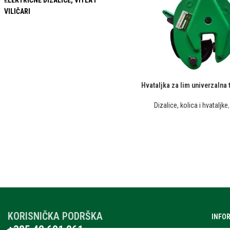
ELEKTRIČNE DIZALICE, VITLA I
VILIČARI
Hvataljka za lim univerzalna t
Dizalice, kolica i hvataljke
KORISNIČKA PODRŠKA
INFO
+385 42 601 061