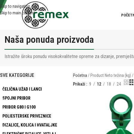
Skip to navigation
Skip to main content
POČET
Naša ponuda proizvoda
Istražite široku ponudu visokokvalitetne opreme za dizanje, premješta
SVE KATEGORIJE
Početna
Product Neto težina (kg)
Prikaži
9
12
18
24
ČELIČNA UŽAD I LANCI
SPOJNI PRIBOR
PRIBOR G80 I G100
POLIESTERSKE PRIVEZNICE
DIZALICE, KOLICA I HVATALJKE