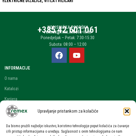
ELEKTRIČNE DIZALICE, VITLA I VILIČARI
+385 42 601 061
KORISNIČKA PODRŠKA
remex@rmx.nikola-it.hr
Ponedjeljak – Petak: 7:30-15:30
Subota: 08:00 – 12:00
INFORMACIJE
O nama
Katalozi
Karijera
Blog i novosti
Upravljanje pristankom za kolačiće
Kontakt
Da bismo pružili najbolje iskustvo, koristimo tehnologije poput kolačića za čuvanje
RAČUN
i/ili pristup informacijama o uređaju. Suglasnost s ovim tehnologijama će nam