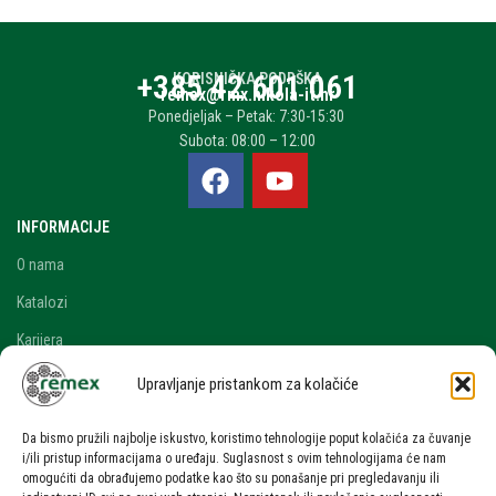
+385 42 601 061
KORISNIČKA PODRŠKA
remex@rmx.nikola-it.hr
Ponedjeljak – Petak: 7:30-15:30
Subota: 08:00 – 12:00
INFORMACIJE
O nama
Katalozi
Karijera
Blog i novosti
Upravljanje pristankom za kolačiće
Kontakt
Da bismo pružili najbolje iskustvo, koristimo tehnologije poput kolačića za čuvanje
RAČUN
i/ili pristup informacijama o uređaju. Suglasnost s ovim tehnologijama će nam
omogućiti da obrađujemo podatke kao što su ponašanje pri pregledavanju ili
Moj račun