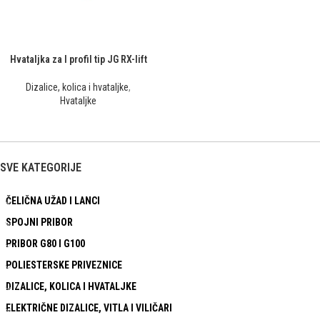
Hvataljka za I profil tip JG RX-lift
Dizalice, kolica i hvataljke
,
Hvataljke
SVE KATEGORIJE
ČELIČNA UŽAD I LANCI
SPOJNI PRIBOR
PRIBOR G80 I G100
POLIESTERSKE PRIVEZNICE
DIZALICE, KOLICA I HVATALJKE
ELEKTRIČNE DIZALICE, VITLA I VILIČARI