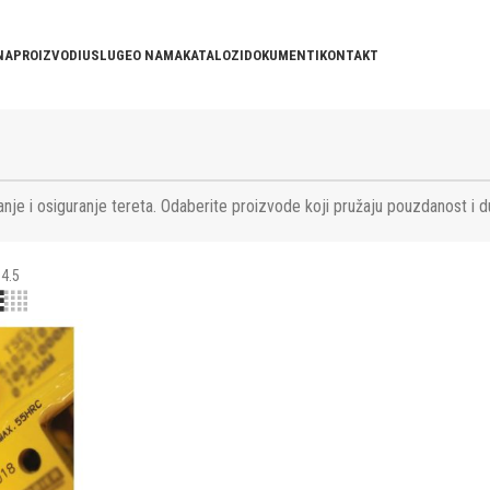
NA
PROIZVODI
USLUGE
O NAMA
KATALOZI
DOKUMENTI
KONTAKT
nje i osiguranje tereta. Odaberite proizvode koji pružaju pouzdanost i d
4.5