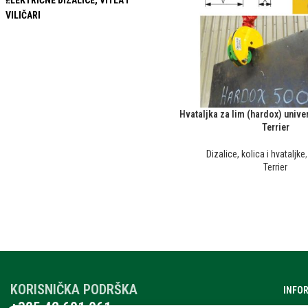
ELEKTRIČNE DIZALICE, VITLA I
VILIČARI
Hvataljka za lim (hardox) unive
Terrier
Dizalice, kolica i hvataljke
Terrier
KORISNIČKA PODRŠKA
INFO
+385 42 601 061