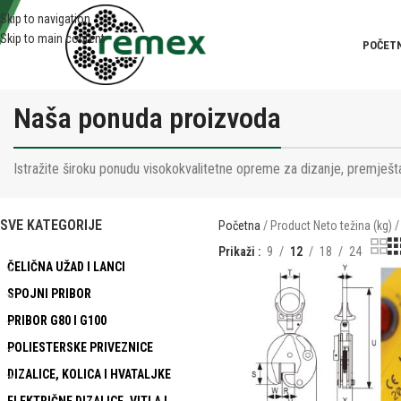
Skip to navigation
Skip to main content
POČET
Naša ponuda proizvoda
Istražite široku ponudu visokokvalitetne opreme za dizanje, premješta
SVE KATEGORIJE
Početna
Product Neto težina (kg)
Prikaži
9
12
18
24
ČELIČNA UŽAD I LANCI
SPOJNI PRIBOR
PRIBOR G80 I G100
POLIESTERSKE PRIVEZNICE
DIZALICE, KOLICA I HVATALJKE