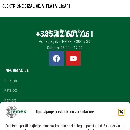
ELEKTRIČNE DIZALICE, VITLA I VILIČARI
+385 42 601 061
KORISNIČKA PODRŠKA
remex@rmx.nikola-it.hr
Ponedjeljak – Petak: 7:30-15:30
Subota: 08:00 – 12:00
INFORMACIJE
O nama
Katalozi
Karijera
Blog i novosti
Upravljanje pristankom za kolačiće
Kontakt
Da bismo pružili najbolje iskustvo, koristimo tehnologije poput kolačića za čuvanje
RAČUN