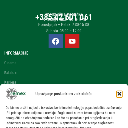
+385 42 601 061
KORISNIČKA PODRŠKA
remex@rmx.nikola-it.hr
Ponedjeljak – Petak: 7:30-15:30
Subota: 08:00 – 12:00
INFORMACIJE
O nama
Katalozi
Karijera
Blog i novosti
Upravljanje pristankom za kolačiće
Kontakt
Da bismo pružili najbolje iskustvo, koristimo tehnologije poput kolačića za čuvanje
RAČUN
i/ili pristup informacijama o uređaju. Suglasnost s ovim tehnologijama će nam
omogućiti da obrađujemo podatke kao što su ponašanje pri pregledavanju ili
Moj račun
jedinstveni ID-ovi na ovoj web stranici. Nepristanak ili povlačenje suglasnosti