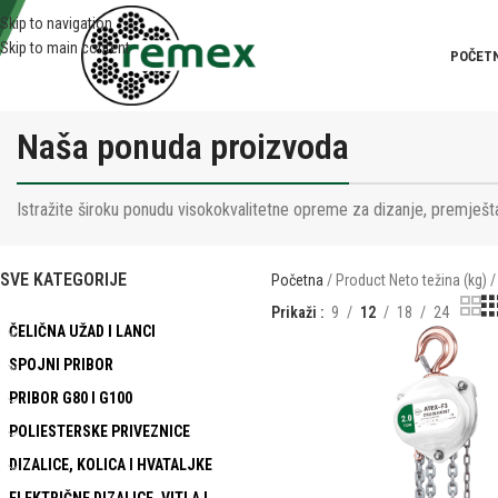
Skip to navigation
Skip to main content
POČET
Naša ponuda proizvoda
Istražite široku ponudu visokokvalitetne opreme za dizanje, premješta
SVE KATEGORIJE
Početna
Product Neto težina (kg)
Prikaži
9
12
18
24
ČELIČNA UŽAD I LANCI
SPOJNI PRIBOR
PRIBOR G80 I G100
POLIESTERSKE PRIVEZNICE
DIZALICE, KOLICA I HVATALJKE