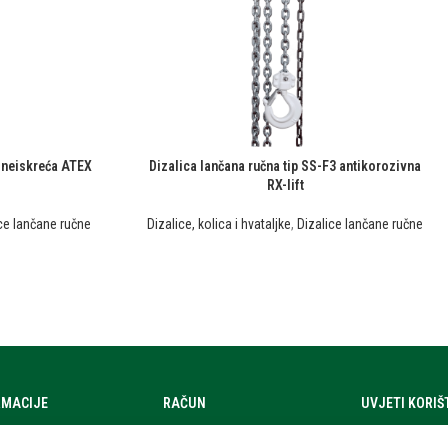
3 neiskreća ATEX
Dizalica lančana ručna tip SS-F3 antikorozivna
RX-lift
ce lančane ručne
Dizalice, kolica i hvataljke
,
Dizalice lančane ručne
RMACIJE
RAČUN
UVJETI KORI
a
Moj račun
Uvjeti korištenj