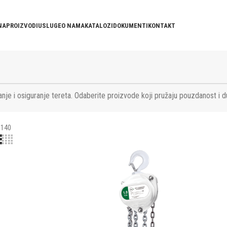
NA
PROIZVODI
USLUGE
O NAMA
KATALOZI
DOKUMENTI
KONTAKT
nje i osiguranje tereta. Odaberite proizvode koji pružaju pouzdanost i d
140