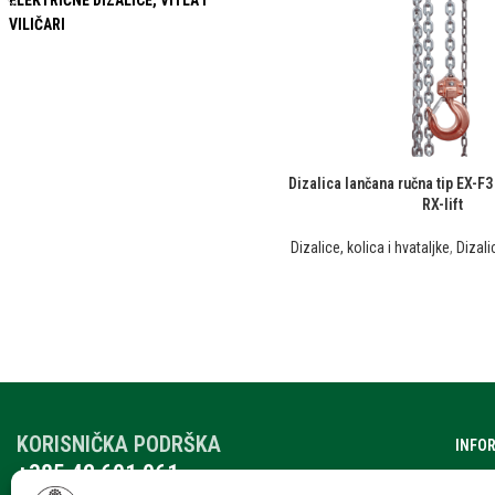
ELEKTRIČNE DIZALICE, VITLA I
VILIČARI
Dizalica lančana ručna tip EX-F
RX-lift
Dizalice, kolica i hvataljke
,
Dizali
KORISNIČKA PODRŠKA
INFO
+385 42 601 061
O nam