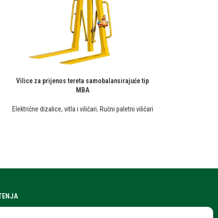
Vilice za prijenos tereta samobalansirajuće tip
MBA
Električne dizalice, vitla i viličari
,
Ručni paletni viličari
ŠTENJA
a stranice