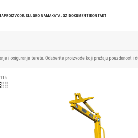
NA
PROIZVODI
USLUGE
O NAMA
KATALOZI
DOKUMENTI
KONTAKT
nje i osiguranje tereta. Odaberite proizvode koji pružaju pouzdanost i d
115