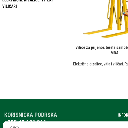
ELEKTRIČNE DIZALICE, VITLA I
VILIČARI
Vilice za prijenos tereta samob
MBA
Električne dizalice, vitla i viličari
,
Ru
KORISNIČKA PODRŠKA
INFO
+385 42 601 061
O nam