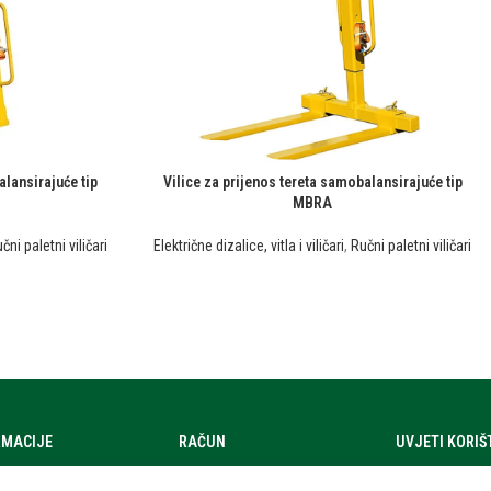
alansirajuće tip
Vilice za prijenos tereta samobalansirajuće tip
MBRA
čni paletni viličari
Električne dizalice, vitla i viličari
,
Ručni paletni viličari
RMACIJE
RAČUN
UVJETI KORI
a
Moj račun
Uvjeti korištenj