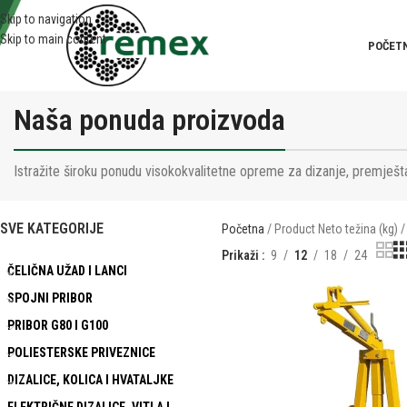
Skip to navigation
Skip to main content
POČET
Naša ponuda proizvoda
Istražite široku ponudu visokokvalitetne opreme za dizanje, premješta
SVE KATEGORIJE
Početna
Product Neto težina (kg)
Prikaži
9
12
18
24
ČELIČNA UŽAD I LANCI
SPOJNI PRIBOR
PRIBOR G80 I G100
POLIESTERSKE PRIVEZNICE
DIZALICE, KOLICA I HVATALJKE