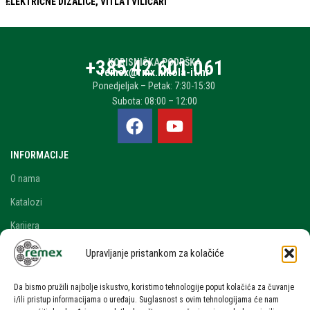
ELEKTRIČNE DIZALICE, VITLA I VILIČARI
+385 42 601 061
KORISNIČKA PODRŠKA
remex@rmx.nikola-it.hr
Ponedjeljak – Petak: 7:30-15:30
Subota: 08:00 – 12:00
INFORMACIJE
O nama
Katalozi
Karijera
Blog i novosti
Upravljanje pristankom za kolačiće
Kontakt
Da bismo pružili najbolje iskustvo, koristimo tehnologije poput kolačića za čuvanje
RAČUN
i/ili pristup informacijama o uređaju. Suglasnost s ovim tehnologijama će nam