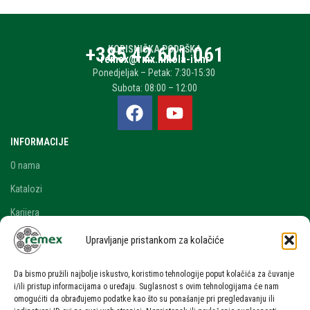
+385 42 601 061
KORISNIČKA PODRŠKA
remex@rmx.nikola-it.hr
Ponedjeljak – Petak: 7:30-15:30
Subota: 08:00 – 12:00
INFORMACIJE
O nama
Katalozi
Karijera
Blog i novosti
Upravljanje pristankom za kolačiće
Kontakt
Da bismo pružili najbolje iskustvo, koristimo tehnologije poput kolačića za čuvanje
RAČUN
i/ili pristup informacijama o uređaju. Suglasnost s ovim tehnologijama će nam
omogućiti da obrađujemo podatke kao što su ponašanje pri pregledavanju ili
Moj račun