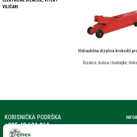
ELEKTRIČNE DIZALICE, VITLA I
VILIČARI
Hidraulična dizalica krokodil prof
Dizalice, kolica i hvataljke
,
Hidr
KORISNIČKA PODRŠKA
INFO
+385 42 601 061
O nam
remex@rmx.nikola-it.hr