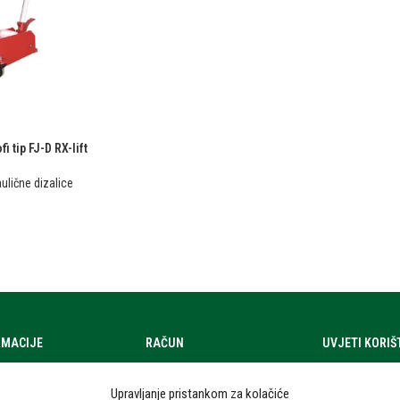
i tip FJ-D RX-lift
aulične dizalice
RMACIJE
RAČUN
UVJETI KORI
a
Moj račun
Uvjeti korištenj
Upravljanje pristankom za kolačiće