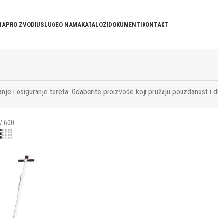
NA
PROIZVODI
USLUGE
O NAMA
KATALOZI
DOKUMENTI
KONTAKT
nje i osiguranje tereta. Odaberite proizvode koji pružaju pouzdanost i d
)
600