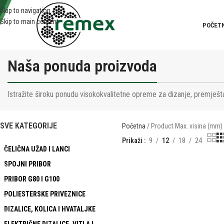
Skip to navigation
Skip to main content
POČET
Naša ponuda proizvoda
Istražite široku ponudu visokokvalitetne opreme za dizanje, premješta
SVE KATEGORIJE
Početna
Product Max. visina (mm
Prikaži
9
12
18
24
ČELIČNA UŽAD I LANCI
SPOJNI PRIBOR
PRIBOR G80 I G100
POLIESTERSKE PRIVEZNICE
DIZALICE, KOLICA I HVATALJKE