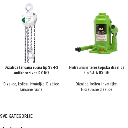
Dizalica lančana ručna tip SS-F3
Hidraulična teleskopska dizalica
antikorozivna RX-lift
tip BJ-A RX-lift
Dizalice, kolica i hvataljke
,
Dizalice
Dizalice, kolica i hvataljke
,
lančane ručne
Hidraulične dizalice
SVE KATEGORIJE