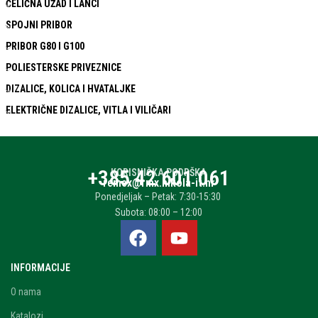
ČELIČNA UŽAD I LANCI
SPOJNI PRIBOR
PRIBOR G80 I G100
POLIESTERSKE PRIVEZNICE
DIZALICE, KOLICA I HVATALJKE
ELEKTRIČNE DIZALICE, VITLA I VILIČARI
+385 42 601 061
KORISNIČKA PODRŠKA
remex@rmx.nikola-it.hr
Ponedjeljak – Petak: 7:30-15:30
Subota: 08:00 – 12:00
INFORMACIJE
O nama
Katalozi