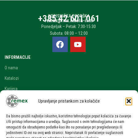
+385 42 601 061
KORISNIČKA PODRŠKA
remex@rmx.nikola-it.hr
Ponedjeljak – Petak: 7:30-15:30
Subota: 08:00 – 12:00
INFORMACIJE
O nama
Katalozi
Karijera
Blog i novosti
Upravljanje pristankom za kolačiće
Kontakt
Da bismo pružili najbolje iskustvo, koristimo tehnologije poput kolačića za čuvanje
RAČUN
i/ili pristup informacijama o uređaju. Suglasnost s ovim tehnologijama će nam
omogućiti da obrađujemo podatke kao što su ponašanje pri pregledavanju ili
Moj račun
jedinstveni ID-ovi na ovoj web stranici. Nepristanak ili povlačenje suglasnosti