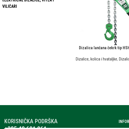
ELEKTRIČNE DIZALICE, VITLA I
VILIČARI
Dizalica lančana čekrk tip HS
Dizalice, kolica i hvataljke
,
Dizali
KORISNIČKA PODRŠKA
INFO
+385 42 601 061