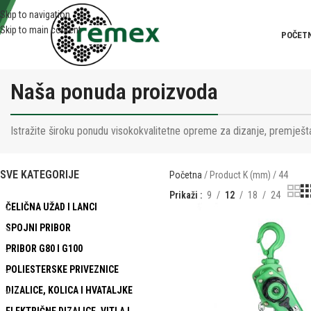
Skip to navigation
Skip to main content
POČET
Naša ponuda proizvoda
Istražite široku ponudu visokokvalitetne opreme za dizanje, premješta
SVE KATEGORIJE
Početna
Product K (mm)
44
Prikaži
9
12
18
24
ČELIČNA UŽAD I LANCI
SPOJNI PRIBOR
PRIBOR G80 I G100
POLIESTERSKE PRIVEZNICE
DIZALICE, KOLICA I HVATALJKE