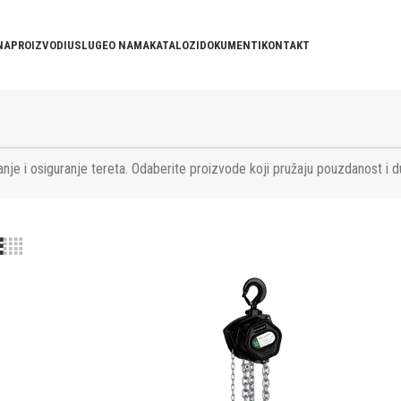
NA
PROIZVODI
USLUGE
O NAMA
KATALOZI
DOKUMENTI
KONTAKT
nje i osiguranje tereta. Odaberite proizvode koji pružaju pouzdanost i d