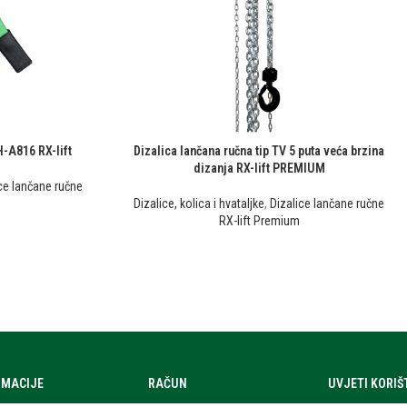
H-A816 RX-lift
Dizalica lančana ručna tip TV 5 puta veća brzina
dizanja RX-lift PREMIUM
ce lančane ručne
Dizalice, kolica i hvataljke
,
Dizalice lančane ručne
RX-lift Premium
RMACIJE
RAČUN
UVJETI KORI